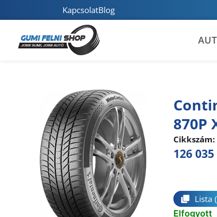
Kapcsolat
Blog
AU
Conti
870P 
Cikkszám:
126 035
Összeha
Lista
Elfogyott