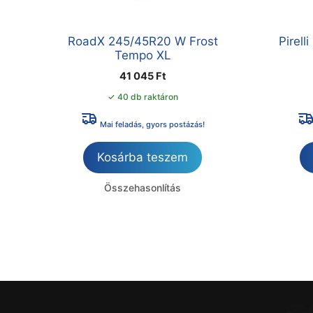
RoadX 245/45R20 W Frost
Pirel
Tempo XL
41 045
Ft
✓ 40 db raktáron
Mai feladás, gyors postázás!
Kosárba teszem
Összehasonlítás