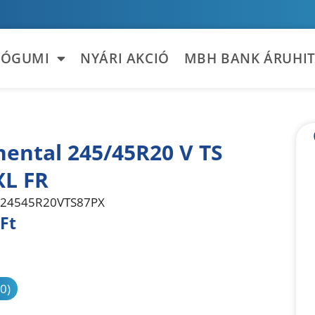
TÓGUMI
NYÁRI AKCIÓ
MBH BANK ÁRUHIT
nental 245/45R20 V TS
XL FR
24545R20VTS87PX
Ft
sonlítás
(0)