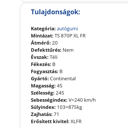
Tulajdonságok:
Kategória:
autógumi
Mintázat:
TS 870P XL FR
Átmérő:
20
Defekttűrés:
Nem
Évszak:
Téli
Fékezés:
B
Fogyasztás:
B
Gyártó:
Continental
Magasság:
45
Szélesség:
245
Sebességindex:
V=240 km/h
Súlyindex:
103=875kg
Zajhatás:
71
Erősített kivitel:
XLFR