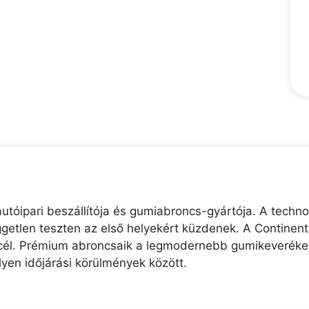
utóipari beszállítója és gumiabroncs-gyártója. A technol
etlen teszten az első helyekért küzdenek. A Continental
ő cél. Prémium abroncsaik a legmodernebb gumikeverékek
lyen időjárási körülmények között.