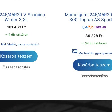
li 245/45R20 V Scorpion
Momo gumi 245/45R20
Winter 3 XL
300 Toprun AS Spor
101 463
Ft
A
D
69 dB
✓ 4 db raktáron
39 228
Ft
✓ 34 db raktáron
Mai feladás, gyors postázás!
Mai feladás, gyors postá
Kosárba teszem
Kosárba teszem
Összehasonlítás
Összehasonlítás