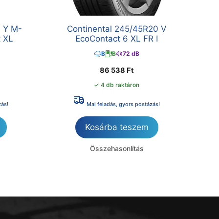
 Y M-
Continental 245/45R20 V
t XL
EcoContact 6 XL FR I
B
B
72 dB
86 538
Ft
✓ 4 db raktáron
zás!
Mai feladás, gyors postázás!
Kosárba teszem
Összehasonlítás