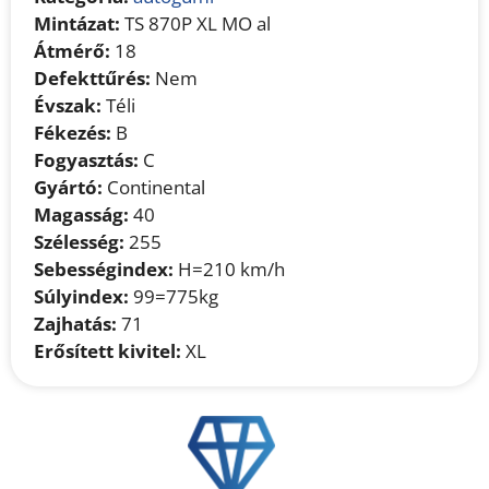
Mintázat:
TS 870P XL MO al
Átmérő:
18
Defekttűrés:
Nem
Évszak:
Téli
Fékezés:
B
Fogyasztás:
C
Gyártó:
Continental
Magasság:
40
Szélesség:
255
Sebességindex:
H=210 km/h
Súlyindex:
99=775kg
Zajhatás:
71
Erősített kivitel:
XL