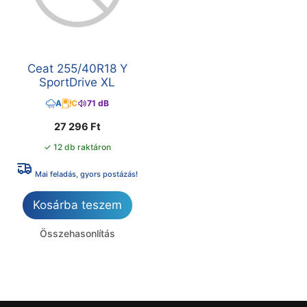
Ceat 255/40R18 Y
SportDrive XL
A
C
71 dB
27 296
Ft
✓ 12 db raktáron
Mai feladás, gyors postázás!
Kosárba teszem
Összehasonlítás