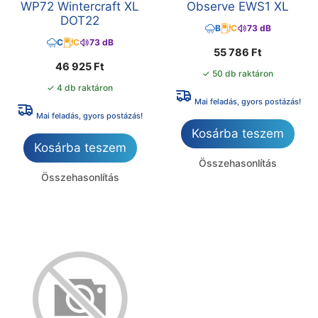
WP72 Wintercraft XL
Observe EWS1 XL
DOT22
B
C
73 dB
C
C
73 dB
55 786
Ft
46 925
Ft
✓ 50 db raktáron
✓ 4 db raktáron
Mai feladás, gyors postázás!
Mai feladás, gyors postázás!
Kosárba teszem
Kosárba teszem
Összehasonlítás
Összehasonlítás