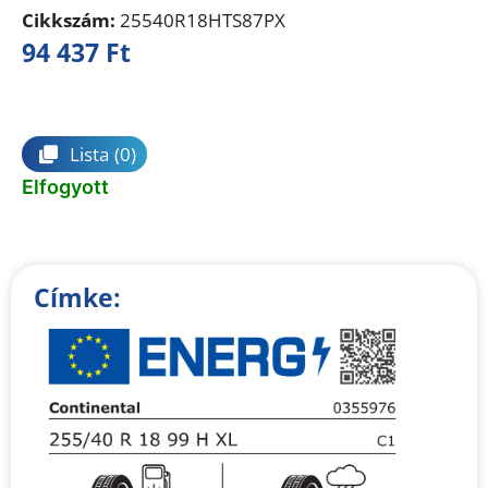
Cikkszám:
25540R18HTS87PX
94 437
Ft
Összehasonlítás
Lista
(0)
Elfogyott
Címke: