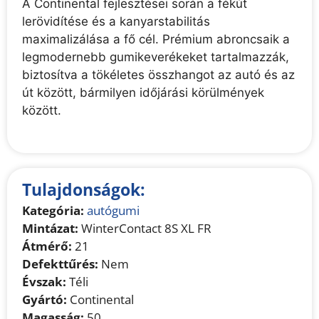
A Continental fejlesztései során a fékút
lerövidítése és a kanyarstabilitás
maximalizálása a fő cél. Prémium abroncsaik a
legmodernebb gumikeverékeket tartalmazzák,
biztosítva a tökéletes összhangot az autó és az
út között, bármilyen időjárási körülmények
között.
Tulajdonságok:
Kategória:
autógumi
Mintázat:
WinterContact 8S XL FR
Átmérő:
21
Defekttűrés:
Nem
Évszak:
Téli
Gyártó:
Continental
Magasság:
50