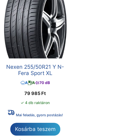
Nexen 255/50R21 Y N-
Fera Sport XL
A
A
70 dB
79 985
Ft
✓ 4 db raktáron
Mai feladás, gyors postázás!
Kosárba teszem