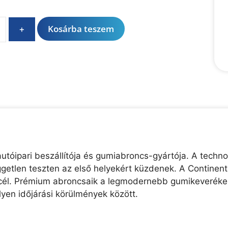
A
Kosárba teszem
+
l
t
e
r
n
a
t
i
v
e
utóipari beszállítója és gumiabroncs-gyártója. A technol
:
etlen teszten az első helyekért küzdenek. A Continental
ő cél. Prémium abroncsaik a legmodernebb gumikeverékek
lyen időjárási körülmények között.