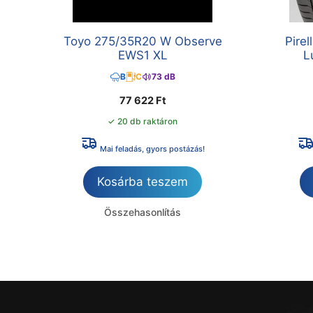
Toyo 275/35R20 W Observe
Pire
EWS1 XL
L
B
C
73 dB
77 622
Ft
✓ 20 db raktáron
Mai feladás, gyors postázás!
Kosárba teszem
Összehasonlítás