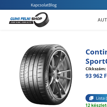
Kapcsolat
Blog
AU
Conti
Sport
Cikkszám:
93 962
F
Összeha
Lista
12 készle