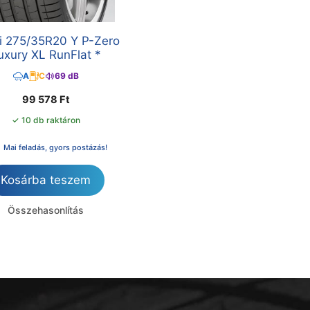
lli 275/35R20 Y P-Zero
uxury XL RunFlat *
A
C
69 dB
99 578
Ft
✓ 10 db raktáron
Mai feladás, gyors postázás!
Kosárba teszem
Összehasonlítás