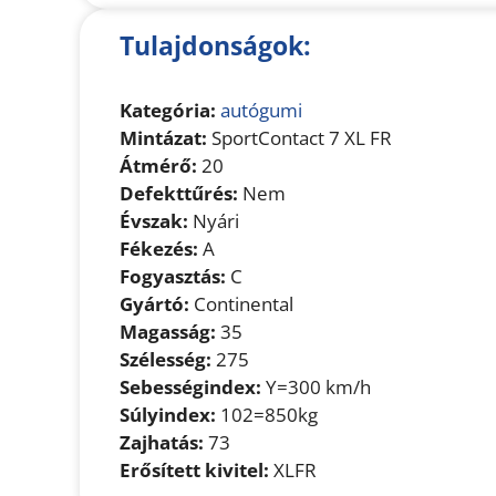
Tulajdonságok:
Kategória:
autógumi
Mintázat:
SportContact 7 XL FR
Átmérő:
20
Defekttűrés:
Nem
Évszak:
Nyári
Fékezés:
A
Fogyasztás:
C
Gyártó:
Continental
Magasság:
35
Szélesség:
275
Sebességindex:
Y=300 km/h
Súlyindex:
102=850kg
Zajhatás:
73
Erősített kivitel:
XLFR