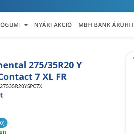
TÓGUMI
NYÁRI AKCIÓ
MBH BANK ÁRUHIT
nental 275/35R20 Y
Contact 7 XL FR
27535R20YSPC7X
t
sonlítás
(0)
ten