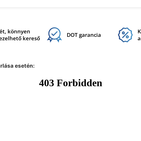
ét, könnyen
K
DOT garancia
ezelhető kereső
a
árlása esetén: