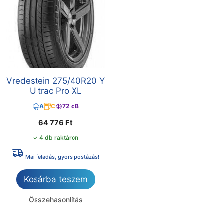
Vredestein 275/40R20 Y
Ultrac Pro XL
A
C
72 dB
64 776
Ft
✓ 4 db raktáron
Mai feladás, gyors postázás!
Kosárba teszem
Összehasonlítás