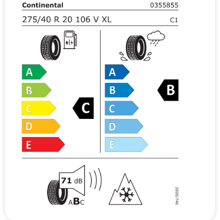
v
e
: