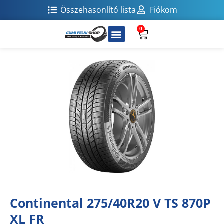
Összehasonlító lista
Fiókom
0
Continental 275/40R20 V TS 870P
XL FR