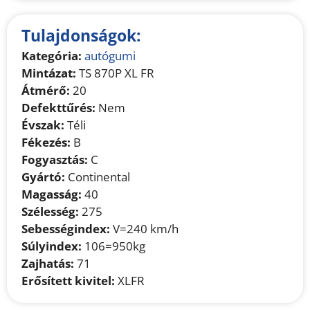
Tulajdonságok:
Kategória:
autógumi
Mintázat:
TS 870P XL FR
Átmérő:
20
Defekttűrés:
Nem
Évszak:
Téli
Fékezés:
B
Fogyasztás:
C
Gyártó:
Continental
Magasság:
40
Szélesség:
275
Sebességindex:
V=240 km/h
Súlyindex:
106=950kg
Zajhatás:
71
Erősített kivitel:
XLFR