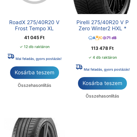
RoadX 275/40R20 V
Pirelli 275/40R20 V P
Frost Tempo XL
Zero Winter2 HXL *
41 045
Ft
A
C
71 dB
✓ 12 db raktáron
113 478
Ft
✓ 4 db raktáron
Mai feladás, gyors postázás!
Mai feladás, gyors postázás!
Kosárba teszem
Kosárba teszem
Összehasonlítás
Összehasonlítás