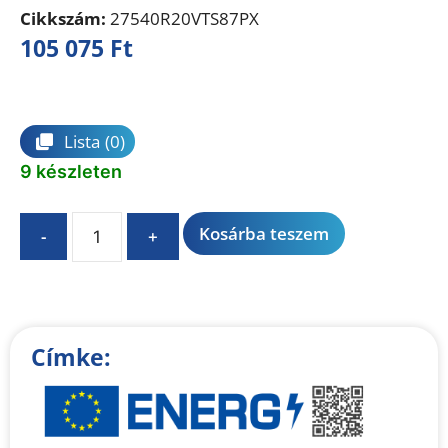
Cikkszám:
27540R20VTS87PX
105 075
Ft
Összehasonlítás
Lista
(0)
9 készleten
A
Kosárba teszem
-
+
l
t
e
r
n
Címke:
a
t
i