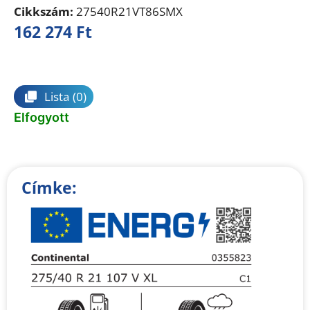
Cikkszám:
27540R21VT86SMX
162 274
Ft
Összehasonlítás
Lista
(0)
Elfogyott
Címke: