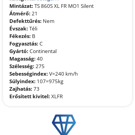
Mintázat:
TS 860S XL FR MO1 Silent
Átmérő:
21
Defekttűrés:
Nem
Évszak:
Téli
Fékezés:
B
Fogyasztás:
C
Gyártó:
Continental
Magasság:
40
Szélesség:
275
Sebességindex:
V=240 km/h
Súlyindex:
107=975kg
Zajhatás:
73
Erősített kivitel:
XLFR