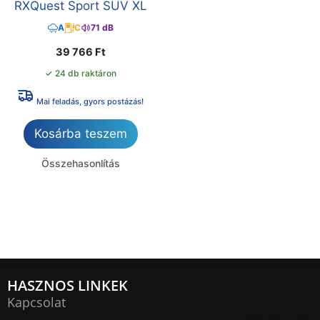
RXQuest Sport SUV XL
A
C
71 dB
39 766
Ft
✓ 24 db raktáron
Mai feladás, gyors postázás!
Kosárba teszem
Összehasonlítás
HASZNOS LINKEK
Kapcsolat