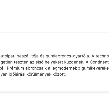
utóipari beszállítója és gumiabroncs-gyártója. A technol
etlen teszten az első helyekért küzdenek. A Continental
ő cél. Prémium abroncsaik a legmodernebb gumikeverékek
lyen időjárási körülmények között.