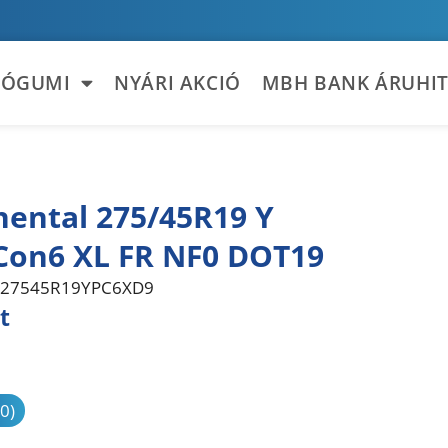
TÓGUMI
NYÁRI AKCIÓ
MBH BANK ÁRUHIT
nental 275/45R19 Y
on6 XL FR NF0 DOT19
27545R19YPC6XD9
t
sonlítás
(0)