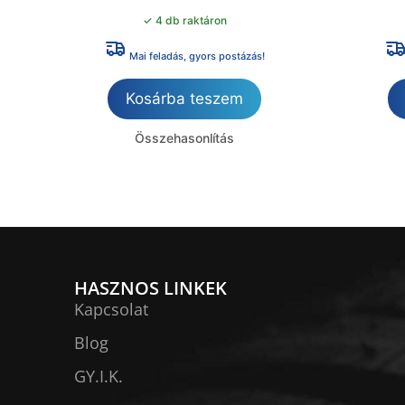
✓ 4 db raktáron
Mai feladás, gyors postázás!
Kosárba teszem
Összehasonlítás
HASZNOS LINKEK
Kapcsolat
Blog
GY.I.K.