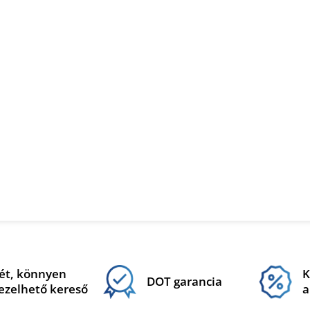
ét, könnyen
K
DOT garancia
ezelhető kereső
a