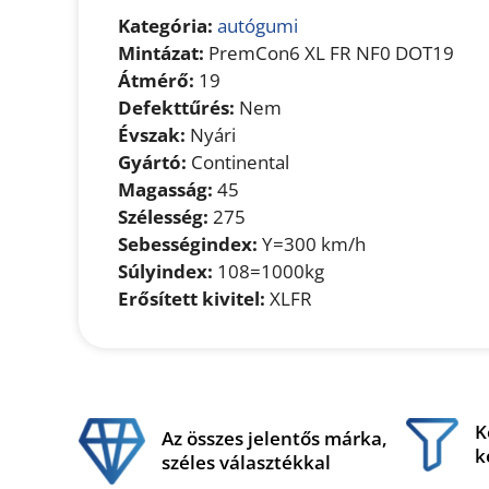
Kategória:
autógumi
Mintázat:
PremCon6 XL FR NF0 DOT19
Átmérő:
19
Defekttűrés:
Nem
Évszak:
Nyári
Gyártó:
Continental
Magasság:
45
Szélesség:
275
Sebességindex:
Y=300 km/h
Súlyindex:
108=1000kg
Erősített kivitel:
XLFR
K
Az összes jelentős márka,
k
széles választékkal