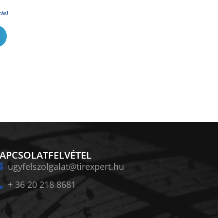
zás!
APCSOLATFELVÉTEL
ugyfelszolgalat@tirexpert.hu
+ 36 20 218 8681