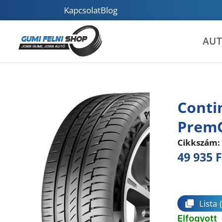
Kapcsolat
Blog
AU
Conti
PremC
Cikkszám:
49 935
F
Összeha
Lista
Elfogyott