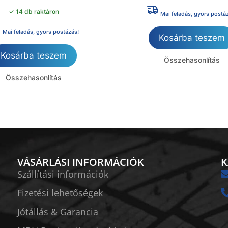
✓ 14 db raktáron
Mai feladás, gyors postá
Mai feladás, gyors postázás!
Kosárba teszem
Kosárba teszem
Összehasonlítás
Összehasonlítás
VÁSÁRLÁSI INFORMÁCIÓK
K
Szállítási információk
Fizetési lehetőségek
Jótállás & Garancia