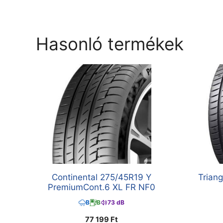
Hasonló termékek
Continental 275/45R19 Y
Trian
PremiumCont.6 XL FR NF0
B
B
73 dB
77 199
Ft