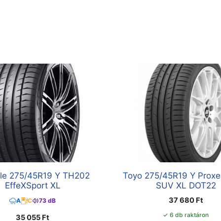
gle 275/45R19 Y TH202
Toyo 275/45R19 Y Proxe
EffeXSport XL
SUV XL DOT22
37 680
Ft
A
C
73 dB
✓ 6 db raktáron
35 055
Ft