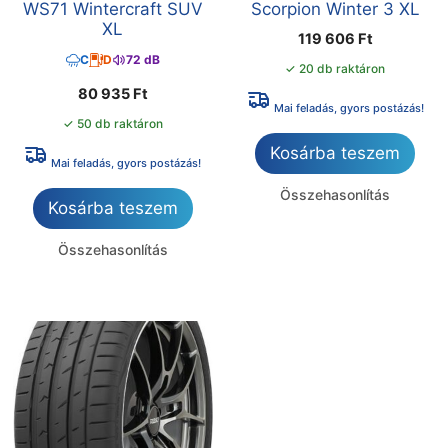
WS71 Wintercraft SUV
Scorpion Winter 3 XL
XL
119 606
Ft
C
D
72 dB
✓ 20 db raktáron
80 935
Ft
Mai feladás, gyors postázás!
✓ 50 db raktáron
Kosárba teszem
Mai feladás, gyors postázás!
Összehasonlítás
Kosárba teszem
Összehasonlítás