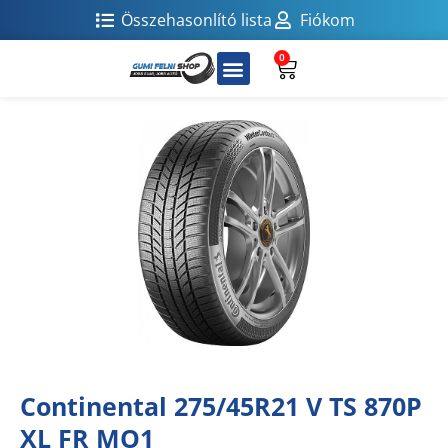
Összehasonlító lista
Fiókom
0
Continental 275/45R21 V TS 870P
XL FR MO1