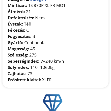
Mintázat:
TS 870P XL FR MO1
Átmérő:
21
Defekttűrés:
Nem
Évszak:
Téli
Fékezés:
C
Fogyasztás:
B
Gyártó:
Continental
Magasság:
45
Szélesség:
275
Sebességindex:
V=240 km/h
Súlyindex:
110=1060kg
Zajhatás:
73
Erősített kivitel:
XLFR