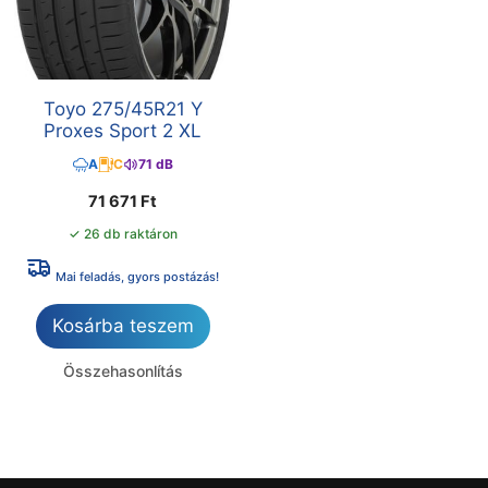
Toyo 275/45R21 Y
Proxes Sport 2 XL
A
C
71 dB
71 671
Ft
✓ 26 db raktáron
Mai feladás, gyors postázás!
Kosárba teszem
Összehasonlítás