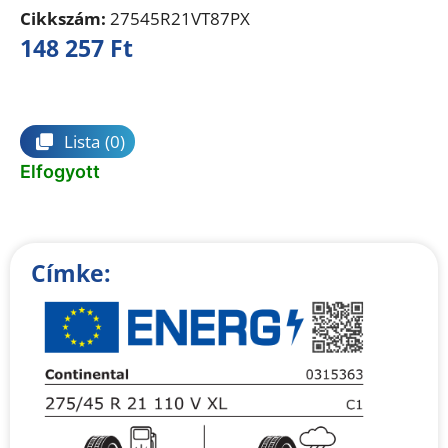
Cikkszám:
27545R21VT87PX
148 257
Ft
Összehasonlítás
Lista
(0)
Elfogyott
Címke: