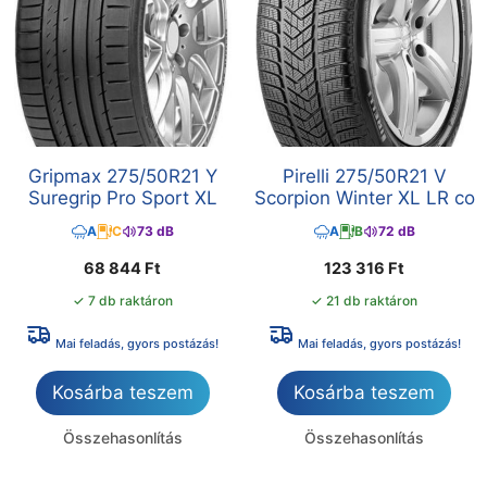
Gripmax 275/50R21 Y
Pirelli 275/50R21 V
Suregrip Pro Sport XL
Scorpion Winter XL LR co
A
C
73 dB
A
B
72 dB
68 844
Ft
123 316
Ft
✓ 7 db raktáron
✓ 21 db raktáron
Mai feladás, gyors postázás!
Mai feladás, gyors postázás!
Kosárba teszem
Kosárba teszem
Összehasonlítás
Összehasonlítás