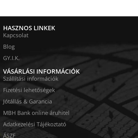
HASZNOS LINKEK
Kapcsolat
Blog
GY.I.K.
VÁSÁRLÁSI INFORMÁCIÓK
Szállítási információk
Fizetési lehetőségek
Jótállás & Garancia
MBH Bank online áruhitel
Adatkezelési Tájékoztató
ÁSZF