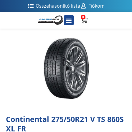
Összehasonlító lista
Fiókom
0
Continental 275/50R21 V TS 860S
XL FR