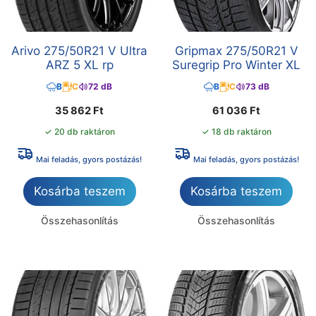
Arivo 275/50R21 V Ultra
Gripmax 275/50R21 V
ARZ 5 XL rp
Suregrip Pro Winter XL
B
C
72 dB
B
C
73 dB
35 862
Ft
61 036
Ft
✓ 20 db raktáron
✓ 18 db raktáron
Mai feladás, gyors postázás!
Mai feladás, gyors postázás!
Kosárba teszem
Kosárba teszem
Összehasonlítás
Összehasonlítás