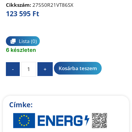
Cikkszám:
27550R21VT86SX
123 595
Ft
Összehasonlítás
Lista
(0)
6 készleten
A
Kosárba teszem
-
+
l
t
e
r
n
Címke:
a
t
i
v