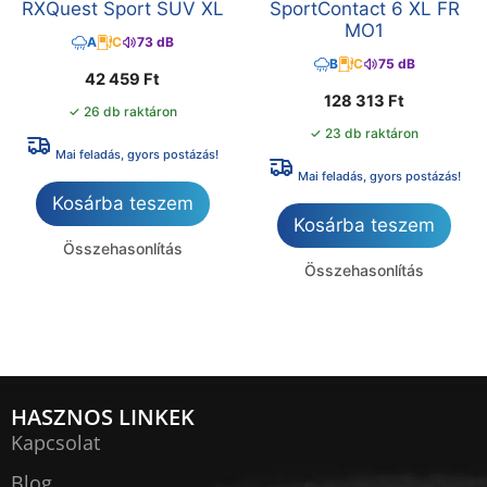
RXQuest Sport SUV XL
SportContact 6 XL FR
MO1
A
C
73 dB
B
C
75 dB
42 459
Ft
128 313
Ft
✓ 26 db raktáron
✓ 23 db raktáron
Mai feladás, gyors postázás!
Mai feladás, gyors postázás!
Kosárba teszem
Kosárba teszem
Összehasonlítás
Összehasonlítás
HASZNOS LINKEK
Kapcsolat
Blog