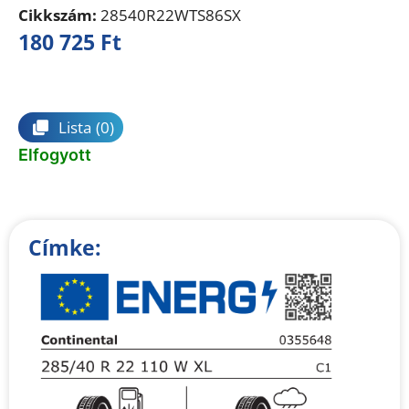
Cikkszám:
28540R22WTS86SX
180 725
Ft
Összehasonlítás
Lista
(0)
Elfogyott
Címke: