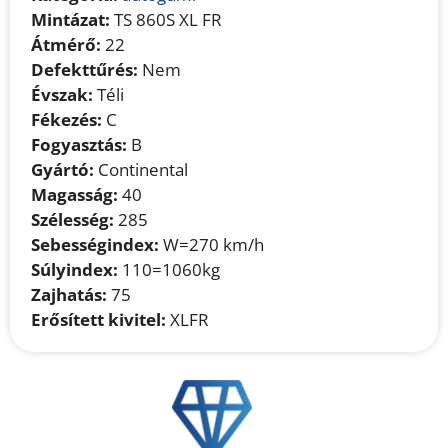
Mintázat:
TS 860S XL FR
Átmérő:
22
Defekttűrés:
Nem
Évszak:
Téli
Fékezés:
C
Fogyasztás:
B
Gyártó:
Continental
Magasság:
40
Szélesség:
285
Sebességindex:
W=270 km/h
Súlyindex:
110=1060kg
Zajhatás:
75
Erősített kivitel:
XLFR