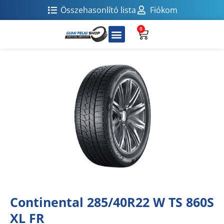
Összehasonlító lista
Fiókom
0
Continental 285/40R22 W TS 860S
XL FR