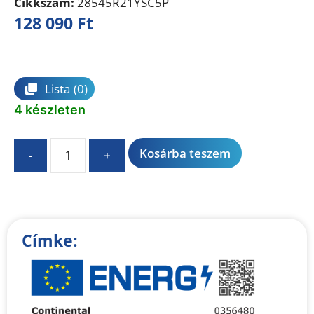
Cikkszám:
28545R21YSC5P
128 090
Ft
Összehasonlítás
Lista
(0)
4 készleten
A
Kosárba teszem
-
+
l
t
e
r
n
Címke:
a
t
i
v