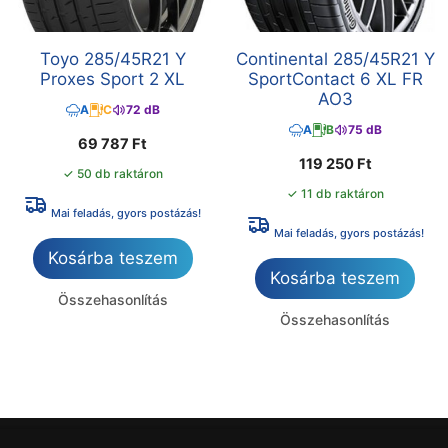
Toyo 285/45R21 Y
Continental 285/45R21 Y
Proxes Sport 2 XL
SportContact 6 XL FR
AO3
A
C
72 dB
A
B
75 dB
69 787
Ft
119 250
Ft
✓ 50 db raktáron
✓ 11 db raktáron
Mai feladás, gyors postázás!
Mai feladás, gyors postázás!
Kosárba teszem
Kosárba teszem
Összehasonlítás
Összehasonlítás