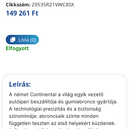
Cikkszám:
29535R21VWC8SX
149 261
Ft
Összehasonlítás
Lista
(0)
Elfogyott
Leírás:
A német Continental a világ egyik vezető
autóipari beszállítója és gumiabroncs-gyártója.
A technológiai precizitás és a biztonság
szinonimája: abroncsaik szinte minden
független teszten az első helyekért küzdenek.