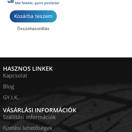
Mai feladás, gyors postázás!
Kosárba teszem
Összehasonlítás
HASZNOS LINKEK
Kapcsolat
Blog
GY.I.K.
VÁSÁRLÁSI INFORMÁCIÓK
Szállítási információk
Fizetési lehetőségek