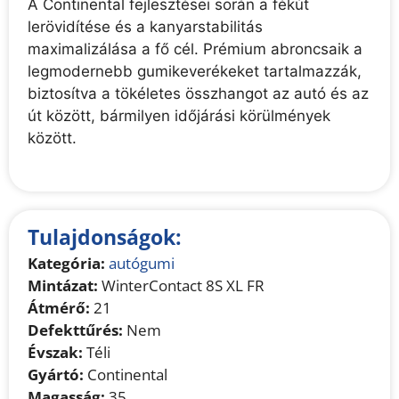
A Continental fejlesztései során a fékút
lerövidítése és a kanyarstabilitás
maximalizálása a fő cél. Prémium abroncsaik a
legmodernebb gumikeverékeket tartalmazzák,
biztosítva a tökéletes összhangot az autó és az
út között, bármilyen időjárási körülmények
között.
Tulajdonságok:
Kategória:
autógumi
Mintázat:
WinterContact 8S XL FR
Átmérő:
21
Defekttűrés:
Nem
Évszak:
Téli
Gyártó:
Continental
Magasság:
35