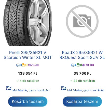
Pirelli 295/35R21 V
RoadX 295/35R21 W
Scorpion Winter XL MGT
RXQuest Sport SUV XL
C
C
73 dB
A
B
73 dB
138 654
Ft
39 766
Ft
✓ 4 db raktáron
✓ 44 db raktáron
Mai feladás, gyors postázás!
Mai feladás, gyors postázás!
Kosárba teszem
Kosárba teszem