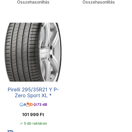
Összehasonlítás
Összehasonlítás
Pirelli 295/35R21 Y P-
Zero Sport XL *
A
D
73 dB
101 999
Ft
✓ 5 db raktáron