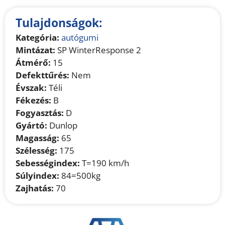
Tulajdonságok:
Kategória:
autógumi
Mintázat:
SP WinterResponse 2
Átmérő:
15
Defekttűrés:
Nem
Évszak:
Téli
Fékezés:
B
Fogyasztás:
D
Gyártó:
Dunlop
Magasság:
65
Szélesség:
175
Sebességindex:
T=190 km/h
Súlyindex:
84=500kg
Zajhatás:
70