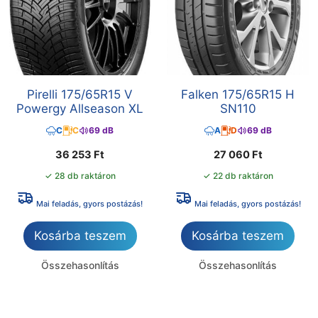
Pirelli 175/65R15 V
Falken 175/65R15 H
Powergy Allseason XL
SN110
C
C
69 dB
A
D
69 dB
36 253
Ft
27 060
Ft
✓ 28 db raktáron
✓ 22 db raktáron
Mai feladás, gyors postázás!
Mai feladás, gyors postázás!
Kosárba teszem
Kosárba teszem
Összehasonlítás
Összehasonlítás