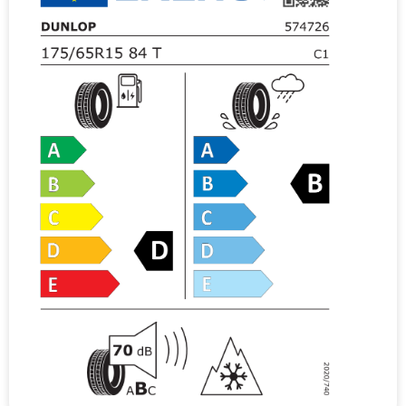
v
e
: