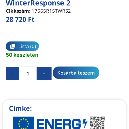
WinterResponse 2
Cikkszám:
17565R15TWRS2
28 720
Ft
Összehasonlítás
Lista
(0)
50 készleten
A
Kosárba teszem
-
+
l
t
e
r
n
Címke:
a
t
i