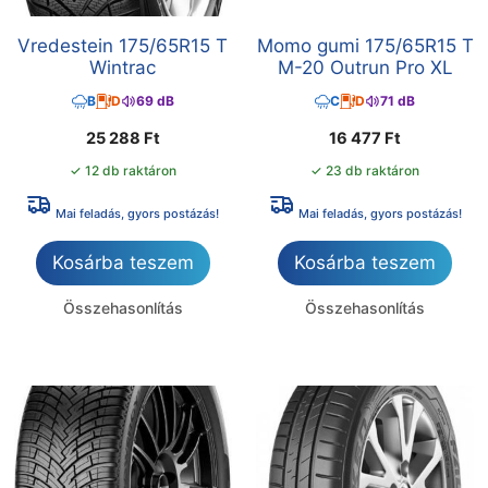
Vredestein 175/65R15 T
Momo gumi 175/65R15 T
Wintrac
M-20 Outrun Pro XL
B
D
69 dB
C
D
71 dB
25 288
Ft
16 477
Ft
✓ 12 db raktáron
✓ 23 db raktáron
Mai feladás, gyors postázás!
Mai feladás, gyors postázás!
Kosárba teszem
Kosárba teszem
Összehasonlítás
Összehasonlítás