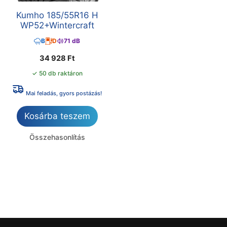
Kumho 185/55R16 H
WP52+Wintercraft
B
D
71 dB
34 928
Ft
✓ 50 db raktáron
Mai feladás, gyors postázás!
Kosárba teszem
Összehasonlítás