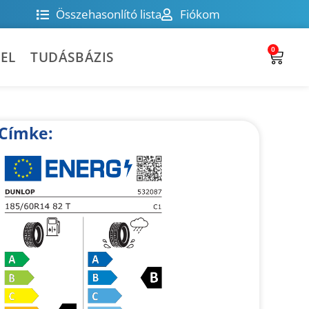
Összehasonlító lista
Fiókom
0
EL
TUDÁSBÁZIS
Címke: