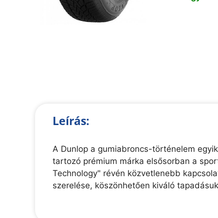
Leírás:
A Dunlop a gumiabroncs-történelem egyik
tartozó prémium márka elsősorban a sport
Technology" révén közvetlenebb kapcsolato
szerelése, köszönhetően kiváló tapadásu