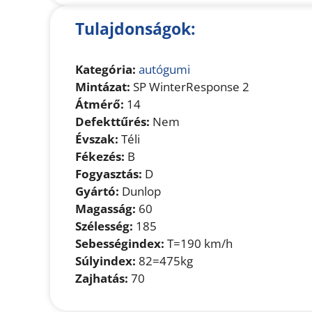
Tulajdonságok:
Kategória:
autógumi
Mintázat:
SP WinterResponse 2
Átmérő:
14
Defekttűrés:
Nem
Évszak:
Téli
Fékezés:
B
Fogyasztás:
D
Gyártó:
Dunlop
Magasság:
60
Szélesség:
185
Sebességindex:
T=190 km/h
Súlyindex:
82=475kg
Zajhatás:
70