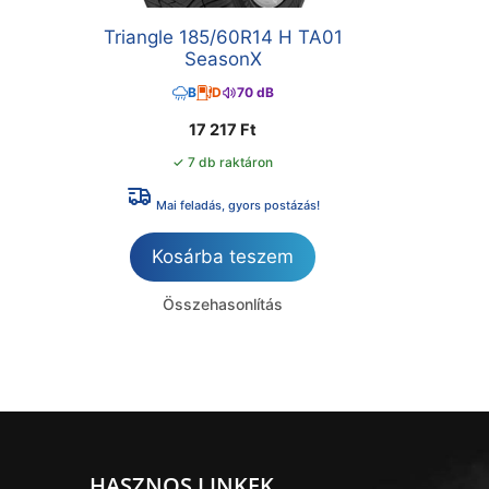
Triangle 185/60R14 H TA01
SeasonX
B
D
70 dB
17 217
Ft
✓ 7 db raktáron
Mai feladás, gyors postázás!
Kosárba teszem
Összehasonlítás
HASZNOS LINKEK