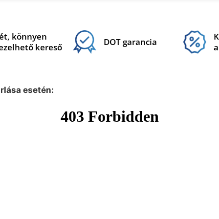
ét, könnyen
K
DOT garancia
ezelhető kereső
a
árlása esetén: