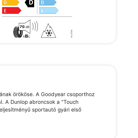
jának örököse. A Goodyear csoporthoz
ál. A Dunlop abroncsok a "Touch
ljesítményű sportautó gyári első