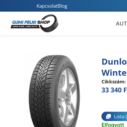
Kapcsolat
Blog
AU
Dunlo
Winte
Cikkszám:
33 340
F
Összeha
Lista
Elfogyott