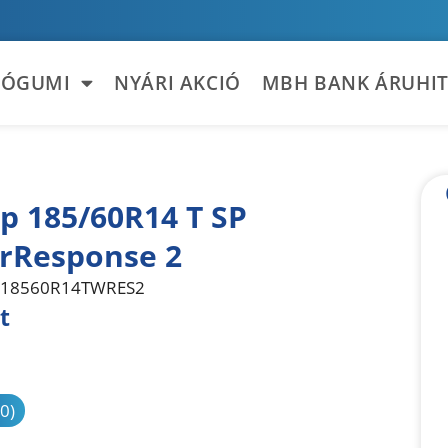
TÓGUMI
NYÁRI AKCIÓ
MBH BANK ÁRUHIT
p 185/60R14 T SP
rResponse 2
18560R14TWRES2
t
sonlítás
(0)