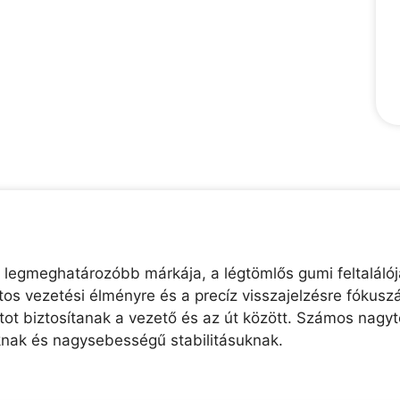
 legmeghatározóbb márkája, a légtömlős gumi feltaláló
os vezetési élményre és a precíz visszajelzésre fókusz
t biztosítanak a vezető és az út között. Számos nagyte
knak és nagysebességű stabilitásuknak.