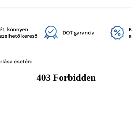
ét, könnyen
K
DOT garancia
ezelhető kereső
a
árlása esetén: