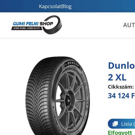
Kapcsolat
Blog
AU
Dunlo
2 XL
Cikkszám:
34 124
F
Összeha
Lista
Elfogyott