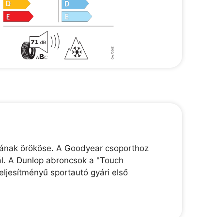
jának örököse. A Goodyear csoporthoz
ál. A Dunlop abroncsok a "Touch
ljesítményű sportautó gyári első