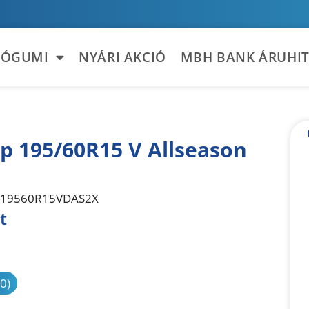
TÓGUMI
NYÁRI AKCIÓ
MBH BANK ÁRUHIT
p 195/60R15 V Allseason
19560R15VDAS2X
t
sonlítás
(0)