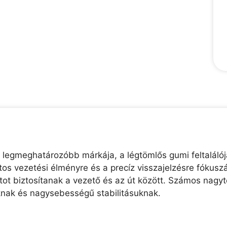
 legmeghatározóbb márkája, a légtömlős gumi feltaláló
os vezetési élményre és a precíz visszajelzésre fókusz
t biztosítanak a vezető és az út között. Számos nagyte
knak és nagysebességű stabilitásuknak.