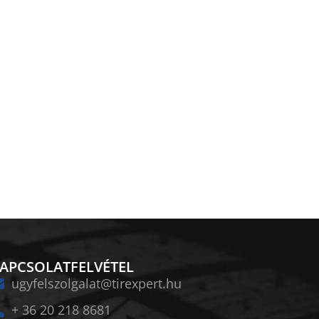
APCSOLATFELVÉTEL
ugyfelszolgalat@tirexpert.hu
+ 36 20 218 8681