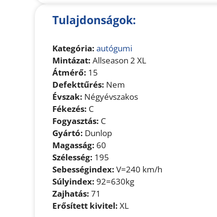
Tulajdonságok:
Kategória:
autógumi
Mintázat:
Allseason 2 XL
Átmérő:
15
Defekttűrés:
Nem
Évszak:
Négyévszakos
Fékezés:
C
Fogyasztás:
C
Gyártó:
Dunlop
Magasság:
60
Szélesség:
195
Sebességindex:
V=240 km/h
Súlyindex:
92=630kg
Zajhatás:
71
Erősített kivitel:
XL