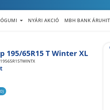
TÓGUMI
NYÁRI AKCIÓ
MBH BANK ÁRUHIT
p 195/65R15 T Winter XL
19565R15TWINTX
t
sonlítás
(0)