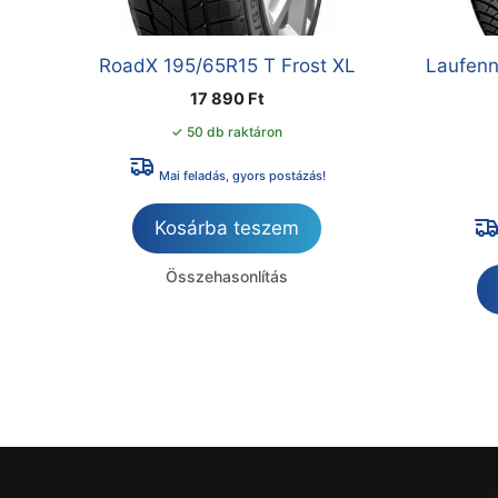
RoadX 195/65R15 T Frost XL
Laufenn
17 890
Ft
✓ 50 db raktáron
Mai feladás, gyors postázás!
Kosárba teszem
Összehasonlítás