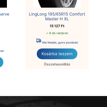
serve
LingLong 195/65R15 Comfort
Master H XL
15 127
Ft
✓ 8 db raktáron
Mai feladás, gyors postázás!
zás!
Kosárba teszem
Összehasonlítás