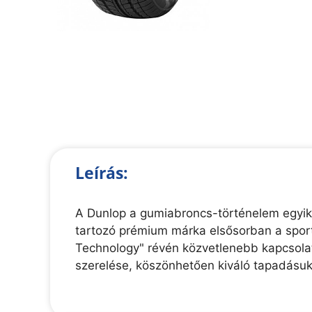
Leírás:
A Dunlop a gumiabroncs-történelem egyik
tartozó prémium márka elsősorban a sport
Technology" révén közvetlenebb kapcsolato
szerelése, köszönhetően kiváló tapadásu