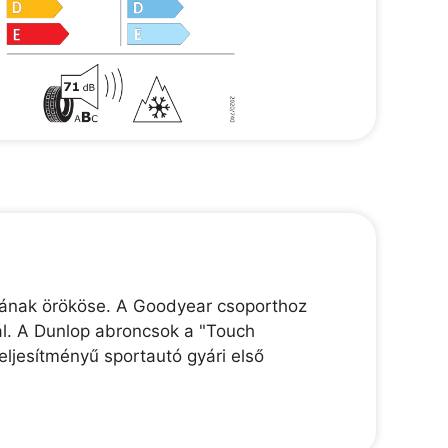
jának örököse. A Goodyear csoporthoz
ál. A Dunlop abroncsok a "Touch
ljesítményű sportautó gyári első