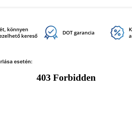
ét, könnyen
K
DOT garancia
ezelhető kereső
a
árlása esetén: