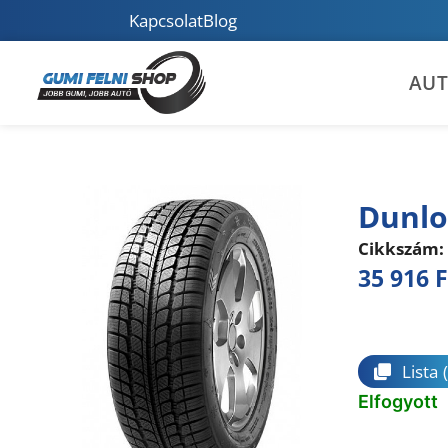
Kapcsolat
Blog
AU
Dunlo
Cikkszám:
35 916
F
Összeha
Lista
Elfogyott