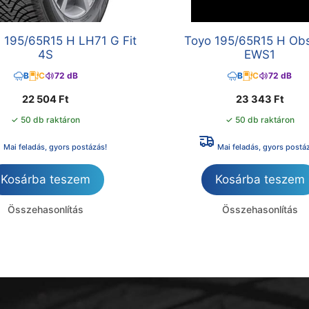
 195/65R15 H LH71 G Fit
Toyo 195/65R15 H Ob
4S
EWS1
B
C
72 dB
B
C
72 dB
22 504
Ft
23 343
Ft
✓ 50 db raktáron
✓ 50 db raktáron
Mai feladás, gyors postázás!
Mai feladás, gyors postá
Kosárba teszem
Kosárba teszem
Összehasonlítás
Összehasonlítás