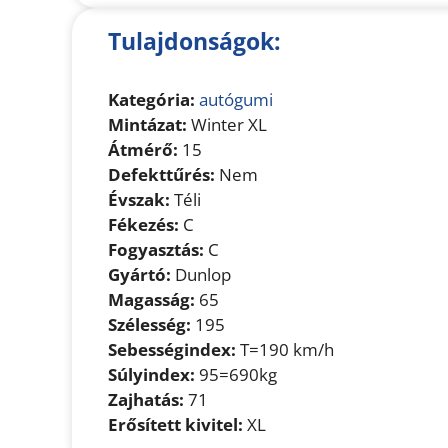
Tulajdonságok:
Kategória:
autógumi
Mintázat:
Winter XL
Átmérő:
15
Defekttűrés:
Nem
Évszak:
Téli
Fékezés:
C
Fogyasztás:
C
Gyártó:
Dunlop
Magasság:
65
Szélesség:
195
Sebességindex:
T=190 km/h
Súlyindex:
95=690kg
Zajhatás:
71
Erősített kivitel:
XL