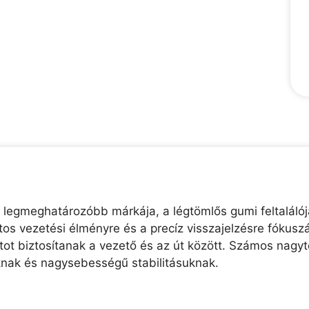
 legmeghatározóbb márkája, a légtömlős gumi feltaláló
os vezetési élményre és a precíz visszajelzésre fókusz
t biztosítanak a vezető és az út között. Számos nagyte
knak és nagysebességű stabilitásuknak.