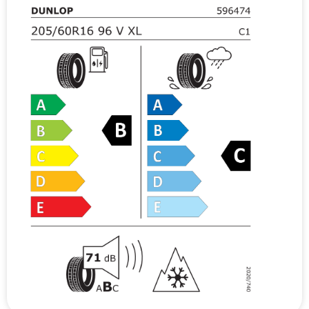
v
e
: