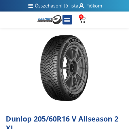
Összehasonlító lista
Fiókom
0
Dunlop 205/60R16 V Allseason 2
XL