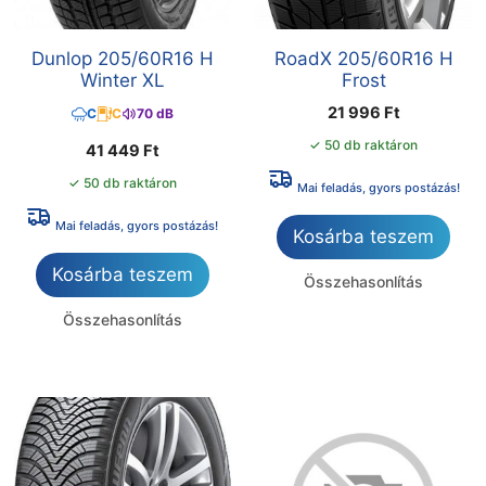
Dunlop 205/60R16 H
RoadX 205/60R16 H
Winter XL
Frost
21 996
Ft
C
C
70 dB
✓ 50 db raktáron
41 449
Ft
✓ 50 db raktáron
Mai feladás, gyors postázás!
Mai feladás, gyors postázás!
Kosárba teszem
Kosárba teszem
Összehasonlítás
Összehasonlítás