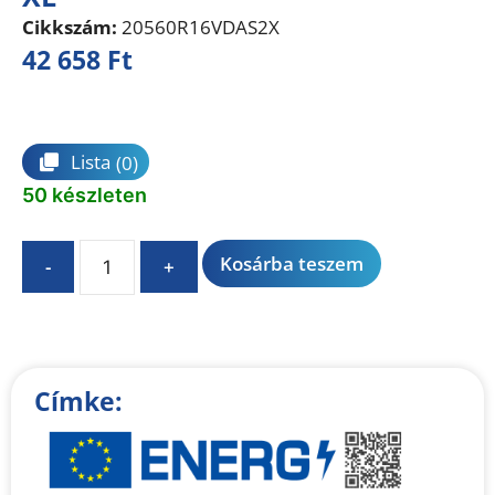
Cikkszám:
20560R16VDAS2X
42 658
Ft
Összehasonlítás
Lista
(0)
50 készleten
A
Kosárba teszem
-
+
l
t
e
r
n
Címke:
a
t
i