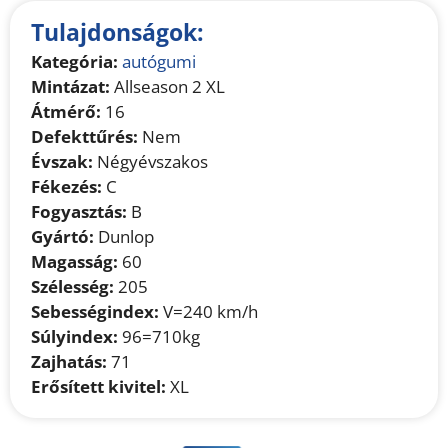
Tulajdonságok:
Kategória:
autógumi
Mintázat:
Allseason 2 XL
Átmérő:
16
Defekttűrés:
Nem
Évszak:
Négyévszakos
Fékezés:
C
Fogyasztás:
B
Gyártó:
Dunlop
Magasság:
60
Szélesség:
205
Sebességindex:
V=240 km/h
Súlyindex:
96=710kg
Zajhatás:
71
Erősített kivitel:
XL