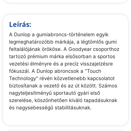
Leírás:
A Dunlop a gumiabroncs-történelem egyik
legmeghatározóbb márkája, a légtömlős gumi
feltalálójának örököse. A Goodyear csoporthoz
tartozó prémium márka elsősorban a sportos
vezetési élményre és a precíz visszajelzésre
fókuszál. A Dunlop abroncsok a "Touch
Technology" révén közvetlenebb kapcsolatot
biztosítanak a vezető és az út között. Számos
nagyteljesítményű sportautó gyári első
szerelése, köszönhetően kiváló tapadásuknak
és nagysebességű stabilitásuknak.