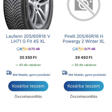
Laufenn 205/60R16 V
Pirelli 205/60R16 H
LH71 G Fit 4S XL
Powergy 2 Winter XL
B
C
72 dB
C
C
71 dB
35 350
Ft
39 492
Ft
✓ 40 db raktáron
✓ 50 db raktáron
Mai feladás, gyors postázás!
Mai feladás, gyors postázás!
Kosárba teszem
Kosárba teszem
Összehasonlítás
Összehasonlítás