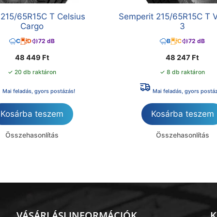
 215/65R15C T Celsius
Semperit 215/65R15C T V
Cargo
3
C
D
72 dB
B
C
72 dB
48 449
Ft
48 247
Ft
✓ 20 db raktáron
✓ 8 db raktáron
Mai feladás, gyors postázás!
Mai feladás, gyors postá
Kosárba teszem
Kosárba teszem
Összehasonlítás
Összehasonlítás
VÁSÁRLÁSI INFORMÁCIÓK
K