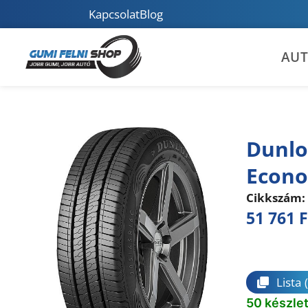
Kapcsolat
Blog
AU
Dunlo
Econo
Cikkszám:
51 761
F
Összeha
Lista
50 készle