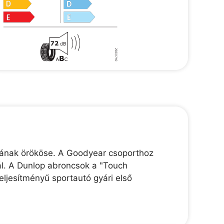
jának örököse. A Goodyear csoporthoz
ál. A Dunlop abroncsok a "Touch
ljesítményű sportautó gyári első