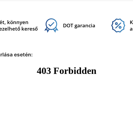
ét, könnyen
K
DOT garancia
ezelhető kereső
a
árlása esetén: