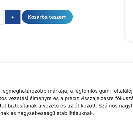
A
Kosárba teszem
+
l
t
e
r
n
a
t
i
v
e
 legmeghatározóbb márkája, a légtömlős gumi feltaláló
:
os vezetési élményre és a precíz visszajelzésre fókusz
t biztosítanak a vezető és az út között. Számos nagyte
knak és nagysebességű stabilitásuknak.