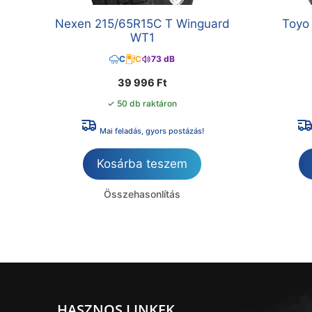
Nexen 215/65R15C T Winguard
Toyo
WT1
C
C
73 dB
39 996
Ft
✓ 50 db raktáron
Mai feladás, gyors postázás!
Kosárba teszem
Összehasonlítás
HASZNOS LINKEK