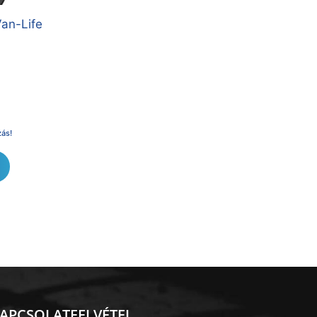
an-Life
zás!
APCSOLATFELVÉTEL