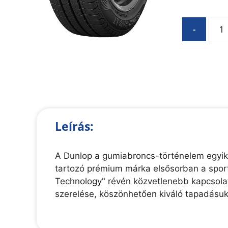
-
Leírás:
A Dunlop a gumiabroncs-történelem egyik
tartozó prémium márka elsősorban a sport
Technology" révén közvetlenebb kapcsolato
szerelése, köszönhetően kiváló tapadásu