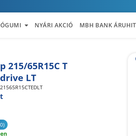
TÓGUMI
NYÁRI AKCIÓ
MBH BANK ÁRUHIT
p 215/65R15C T
drive LT
21565R15CTEDLT
t
sonlítás
(0)
ten