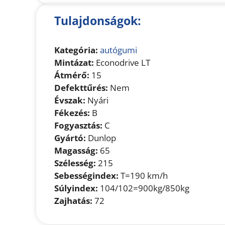
Tulajdonságok:
Kategória:
autógumi
Mintázat:
Econodrive LT
Átmérő:
15
Defekttűrés:
Nem
Évszak:
Nyári
Fékezés:
B
Fogyasztás:
C
Gyártó:
Dunlop
Magasság:
65
Szélesség:
215
Sebességindex:
T=190 km/h
Súlyindex:
104/102=900kg/850kg
Zajhatás:
72