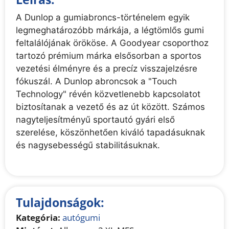
A Dunlop a gumiabroncs-történelem egyik
legmeghatározóbb márkája, a légtömlős gumi
feltalálójának örököse. A Goodyear csoporthoz
tartozó prémium márka elsősorban a sportos
vezetési élményre és a precíz visszajelzésre
fókuszál. A Dunlop abroncsok a "Touch
Technology" révén közvetlenebb kapcsolatot
biztosítanak a vezető és az út között. Számos
nagyteljesítményű sportautó gyári első
szerelése, köszönhetően kiváló tapadásuknak
és nagysebességű stabilitásuknak.
Tulajdonságok:
Kategória:
autógumi