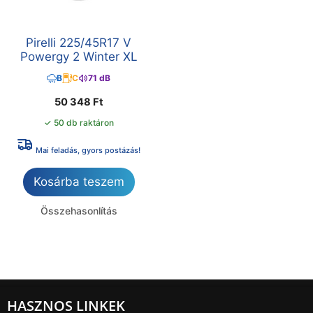
Pirelli 225/45R17 V
Powergy 2 Winter XL
B
C
71 dB
50 348
Ft
✓ 50 db raktáron
Mai feladás, gyors postázás!
Kosárba teszem
Összehasonlítás
HASZNOS LINKEK