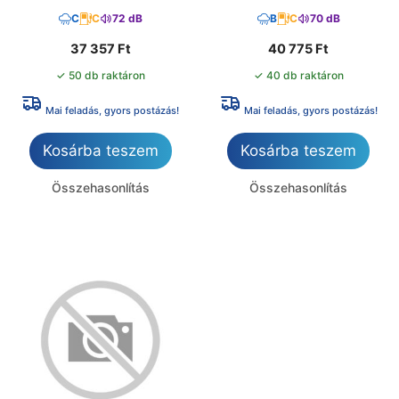
C
C
72 dB
B
C
70 dB
37 357
Ft
40 775
Ft
✓ 50 db raktáron
✓ 40 db raktáron
Mai feladás, gyors postázás!
Mai feladás, gyors postázás!
Kosárba teszem
Kosárba teszem
Összehasonlítás
Összehasonlítás