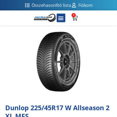
Összehasonlító lista
Fiókom
0
Dunlop 225/45R17 W Allseason 2
XL MFS