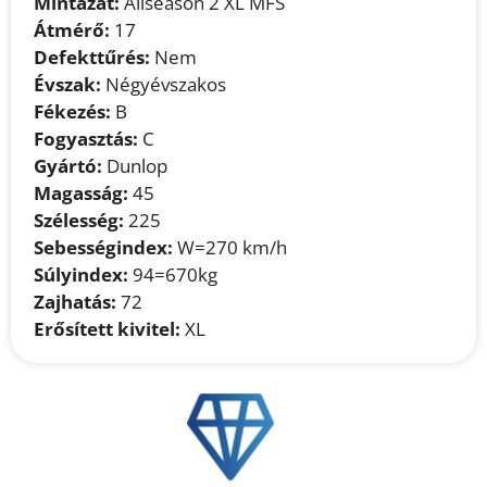
Mintázat:
Allseason 2 XL MFS
Átmérő:
17
Defekttűrés:
Nem
Évszak:
Négyévszakos
Fékezés:
B
Fogyasztás:
C
Gyártó:
Dunlop
Magasság:
45
Szélesség:
225
Sebességindex:
W=270 km/h
Súlyindex:
94=670kg
Zajhatás:
72
Erősített kivitel:
XL