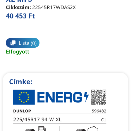
Cikkszám:
22545R17WDAS2X
40 453
Ft
Összehasonlítás
Lista
(0)
Elfogyott
Címke: