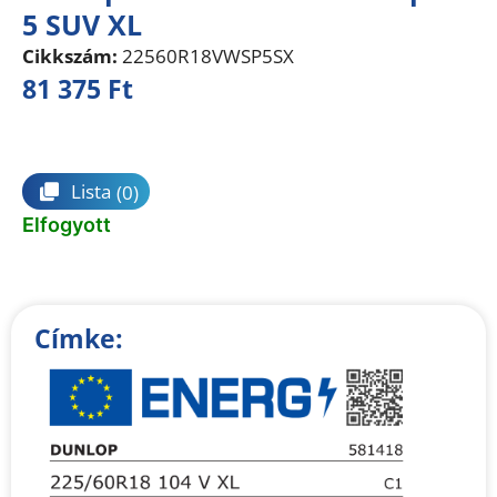
5 SUV XL
Cikkszám:
22560R18VWSP5SX
81 375
Ft
Összehasonlítás
Lista
(0)
Elfogyott
Címke: