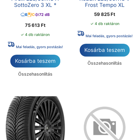
SottoZero 3 XL *
Frost Tempo XL
59 825
Ft
B
C
72 dB
✓ 4 db raktáron
75 613
Ft
✓ 4 db raktáron
Mai feladás, gyors postázás!
Mai feladás, gyors postázás!
Kosárba teszem
Kosárba teszem
Összehasonlítás
Összehasonlítás