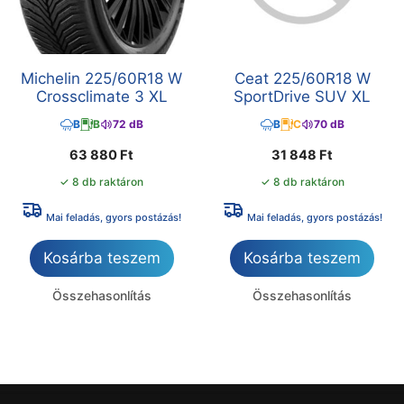
Michelin 225/60R18 W
Ceat 225/60R18 W
Crossclimate 3 XL
SportDrive SUV XL
B
B
72 dB
B
C
70 dB
63 880
Ft
31 848
Ft
✓ 8 db raktáron
✓ 8 db raktáron
Mai feladás, gyors postázás!
Mai feladás, gyors postázás!
Kosárba teszem
Kosárba teszem
Összehasonlítás
Összehasonlítás