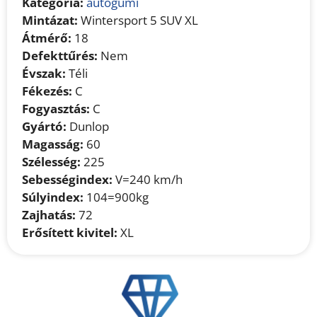
Kategória:
autógumi
Mintázat:
Wintersport 5 SUV XL
Átmérő:
18
Defekttűrés:
Nem
Évszak:
Téli
Fékezés:
C
Fogyasztás:
C
Gyártó:
Dunlop
Magasság:
60
Szélesség:
225
Sebességindex:
V=240 km/h
Súlyindex:
104=900kg
Zajhatás:
72
Erősített kivitel:
XL