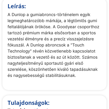
Leírás:
A Dunlop a gumiabroncs-történelem egyik
legmeghatározóbb márkája, a légtömlős gumi
feltalálójának örököse. A Goodyear csoporthoz
tartozó prémium márka elsősorban a sportos
vezetési élményre és a precíz visszajelzésre
fókuszál. A Dunlop abroncsok a "Touch
Technology" révén közvetlenebb kapcsolatot
biztosítanak a vezető és az út között. Számos
nagyteljesítményű sportautó gyári első
szerelése, köszönhetően kiváló tapadásuknak
és nagysebességű stabilitásuknak.
Tulajdonságok: