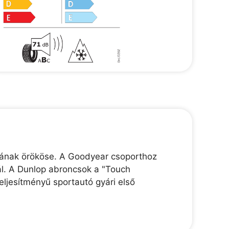
jának örököse. A Goodyear csoporthoz
ál. A Dunlop abroncsok a "Touch
ljesítményű sportautó gyári első