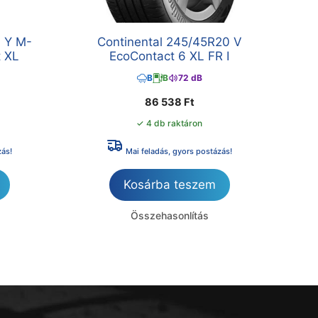
 Y M-
Continental 245/45R20 V
t XL
EcoContact 6 XL FR I
B
B
72 dB
86 538
Ft
✓ 4 db raktáron
zás!
Mai feladás, gyors postázás!
Kosárba teszem
Összehasonlítás