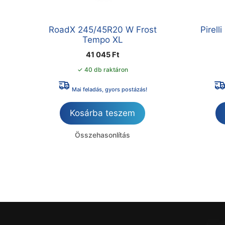
RoadX 245/45R20 W Frost
Pirel
Tempo XL
41 045
Ft
✓ 40 db raktáron
Mai feladás, gyors postázás!
Kosárba teszem
Összehasonlítás