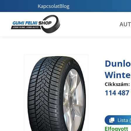
Kapcsolat
Blog
AU
Dunlo
Winte
Cikkszám:
114 487
Összeha
Lista
Elfogyott