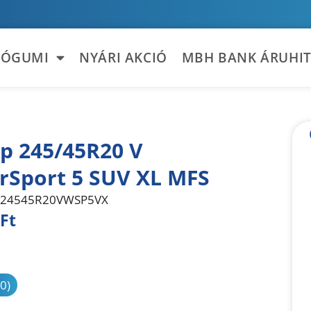
TÓGUMI
NYÁRI AKCIÓ
MBH BANK ÁRUHIT
p 245/45R20 V
rSport 5 SUV XL MFS
24545R20VWSP5VX
Ft
sonlítás
(0)