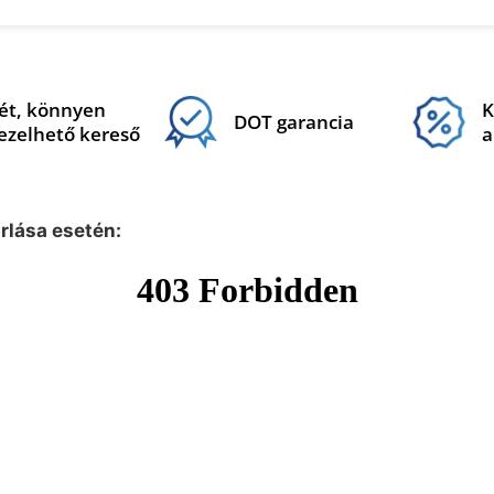
ét, könnyen
K
DOT garancia
ezelhető kereső
a
árlása esetén: