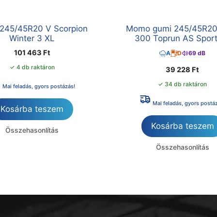
li 245/45R20 V Scorpion
Momo gumi 245/45R20
Winter 3 XL
300 Toprun AS Spor
101 463
Ft
A
D
69 dB
✓ 4 db raktáron
39 228
Ft
✓ 34 db raktáron
Mai feladás, gyors postázás!
Mai feladás, gyors postá
Kosárba teszem
Kosárba teszem
Összehasonlítás
Összehasonlítás