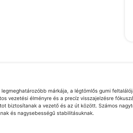
 legmeghatározóbb márkája, a légtömlős gumi feltaláló
os vezetési élményre és a precíz visszajelzésre fókusz
t biztosítanak a vezető és az út között. Számos nagyte
knak és nagysebességű stabilitásuknak.