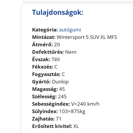
Tulajdonságok:
Kategória:
autógumi
Mintázat:
Wintersport 5 SUV XL MFS
Átmérő:
20
Defekttűrés:
Nem
Évszak:
Téli
Fékezés:
C
Fogyasztás:
C
Gyártó:
Dunlop
Magasság:
45
Szélesség:
245
Sebességindex:
V=240 km/h
Súlyindex:
103=875kg
Zajhatás:
71
Erősített kivitel:
XL