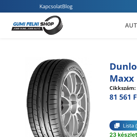
Kapcsolat
Blog
AU
Dunlo
Maxx 
Cikkszám:
81 561
F
Összeha
Lista
23 készle