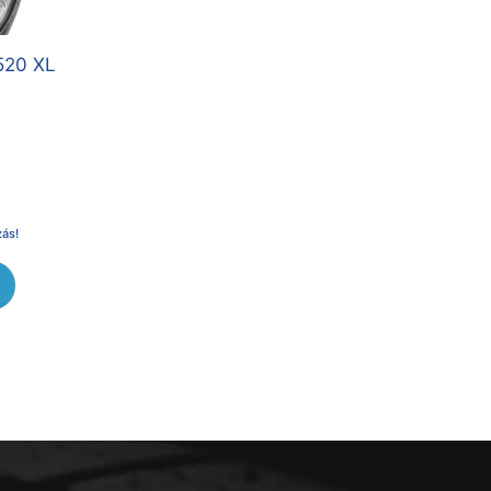
520 XL
zás!