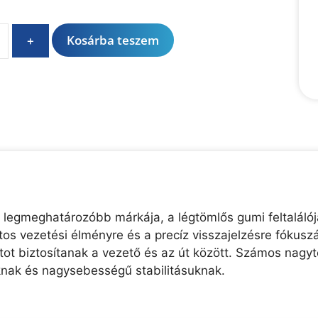
A
Kosárba teszem
+
l
t
e
r
n
a
t
i
v
e
 legmeghatározóbb márkája, a légtömlős gumi feltaláló
:
os vezetési élményre és a precíz visszajelzésre fókusz
t biztosítanak a vezető és az út között. Számos nagyte
knak és nagysebességű stabilitásuknak.