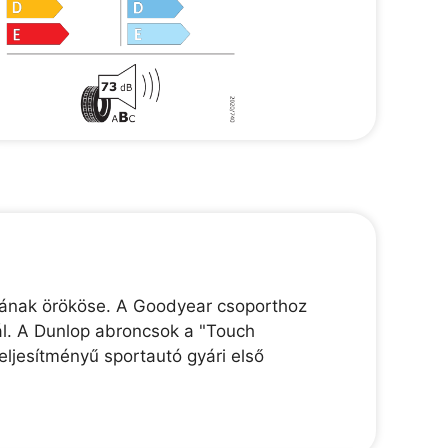
jának örököse. A Goodyear csoporthoz
ál. A Dunlop abroncsok a "Touch
ljesítményű sportautó gyári első