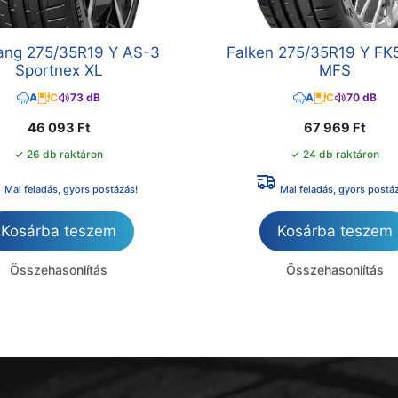
ang 275/35R19 Y AS-3
Falken 275/35R19 Y FK
Sportnex XL
MFS
A
C
73 dB
A
C
70 dB
46 093
Ft
67 969
Ft
✓ 26 db raktáron
✓ 24 db raktáron
Mai feladás, gyors postázás!
Mai feladás, gyors postá
Kosárba teszem
Kosárba teszem
Összehasonlítás
Összehasonlítás