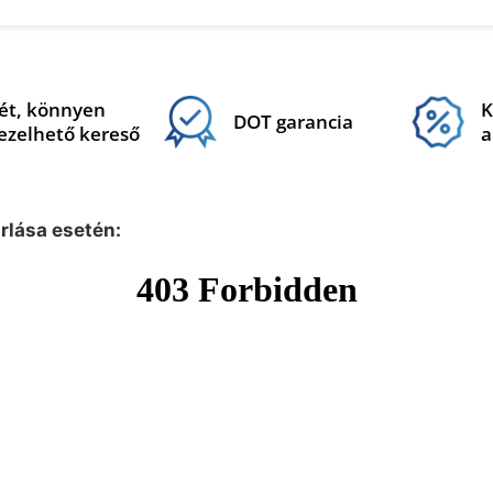
ét, könnyen
K
DOT garancia
ezelhető kereső
a
árlása esetén: