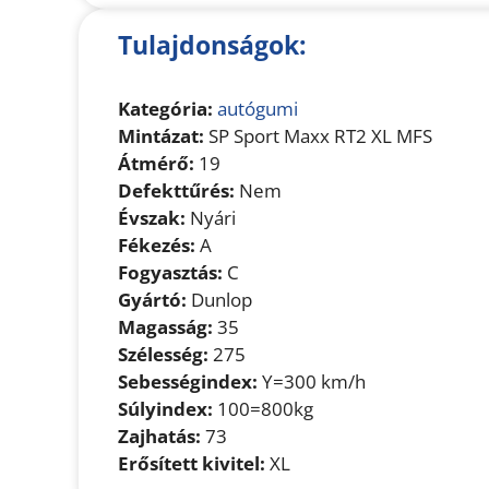
Tulajdonságok:
Kategória:
autógumi
Mintázat:
SP Sport Maxx RT2 XL MFS
Átmérő:
19
Defekttűrés:
Nem
Évszak:
Nyári
Fékezés:
A
Fogyasztás:
C
Gyártó:
Dunlop
Magasság:
35
Szélesség:
275
Sebességindex:
Y=300 km/h
Súlyindex:
100=800kg
Zajhatás:
73
Erősített kivitel:
XL