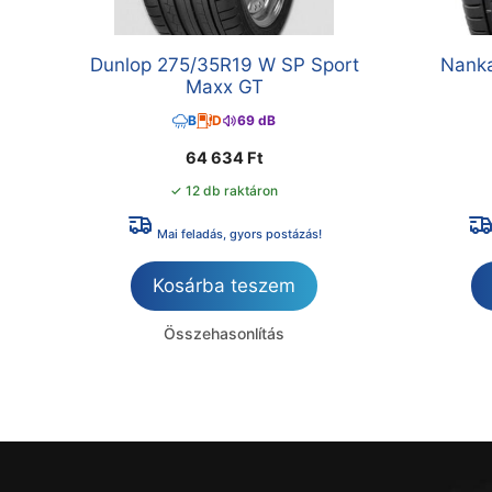
Dunlop 275/35R19 W SP Sport
Nank
Maxx GT
B
D
69 dB
64 634
Ft
✓ 12 db raktáron
Mai feladás, gyors postázás!
Kosárba teszem
Összehasonlítás