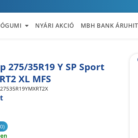
TÓGUMI
NYÁRI AKCIÓ
MBH BANK ÁRUHIT
p 275/35R19 Y SP Sport
RT2 XL MFS
27535R19YMXRT2X
t
sonlítás
(0)
ten