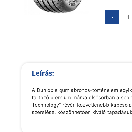
-
Leírás:
A Dunlop a gumiabroncs-történelem egyik
tartozó prémium márka elsősorban a sport
Technology" révén közvetlenebb kapcsolato
szerelése, köszönhetően kiváló tapadásu