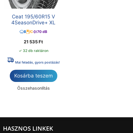
Ceat 195/60R15 V
4SeasonDrive+ XL
B
C
70 dB
21 535
Ft
✓ 32 db raktáron
Mai feladás, gyors postázás!
Kosárba teszem
Összehasonlítás
HASZNOS LINKEK