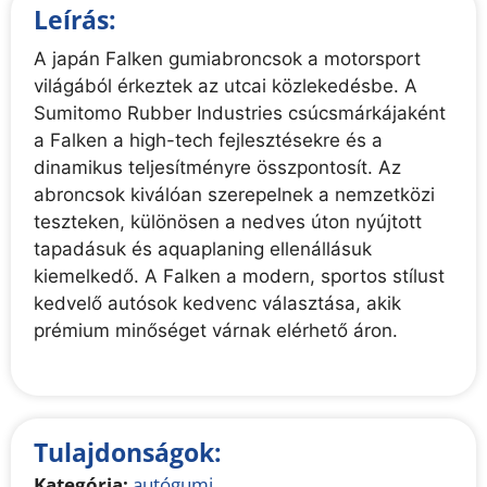
Leírás:
A japán Falken gumiabroncsok a motorsport
világából érkeztek az utcai közlekedésbe. A
Sumitomo Rubber Industries csúcsmárkájaként
a Falken a high-tech fejlesztésekre és a
dinamikus teljesítményre összpontosít. Az
abroncsok kiválóan szerepelnek a nemzetközi
teszteken, különösen a nedves úton nyújtott
tapadásuk és aquaplaning ellenállásuk
kiemelkedő. A Falken a modern, sportos stílust
kedvelő autósok kedvenc választása, akik
prémium minőséget várnak elérhető áron.
Tulajdonságok:
Kategória:
autógumi