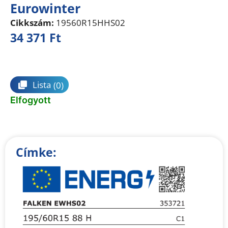
Eurowinter
Cikkszám:
19560R15HHS02
34 371
Ft
Összehasonlítás
Lista
(0)
Elfogyott
Címke: