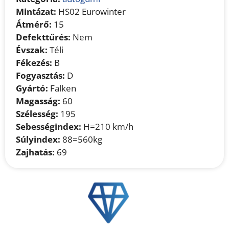
Mintázat:
HS02 Eurowinter
Átmérő:
15
Defekttűrés:
Nem
Évszak:
Téli
Fékezés:
B
Fogyasztás:
D
Gyártó:
Falken
Magasság:
60
Szélesség:
195
Sebességindex:
H=210 km/h
Súlyindex:
88=560kg
Zajhatás:
69