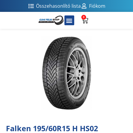
Összehasonlító lista
Fiókom
0
Falken 195/60R15 H HS02