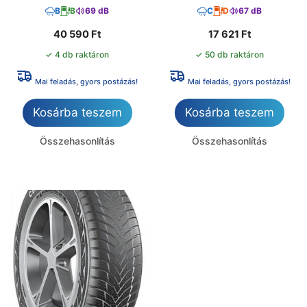
B
B
69 dB
C
D
67 dB
40 590
Ft
17 621
Ft
✓ 4 db raktáron
✓ 50 db raktáron
Mai feladás, gyors postázás!
Mai feladás, gyors postázás!
Kosárba teszem
Kosárba teszem
Összehasonlítás
Összehasonlítás