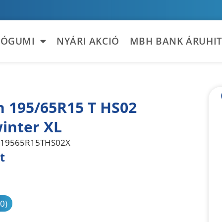
TÓGUMI
NYÁRI AKCIÓ
MBH BANK ÁRUHIT
n 195/65R15 T HS02
inter XL
19565R15THS02X
t
sonlítás
(0)