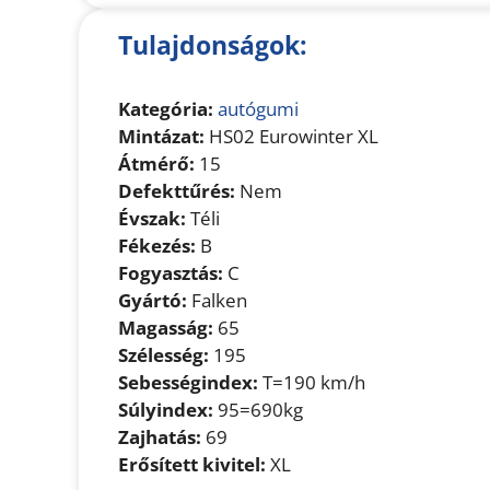
Tulajdonságok:
Kategória:
autógumi
Mintázat:
HS02 Eurowinter XL
Átmérő:
15
Defekttűrés:
Nem
Évszak:
Téli
Fékezés:
B
Fogyasztás:
C
Gyártó:
Falken
Magasság:
65
Szélesség:
195
Sebességindex:
T=190 km/h
Súlyindex:
95=690kg
Zajhatás:
69
Erősített kivitel:
XL