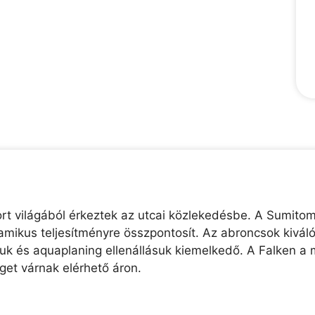
t világából érkeztek az utcai közlekedésbe. A Sumito
namikus teljesítményre összpontosít. Az abroncsok kivá
uk és aquaplaning ellenállásuk kiemelkedő. A Falken a 
et várnak elérhető áron.