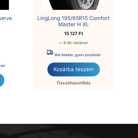
serve
LingLong 195/65R15 Comfort
Master H XL
15 127
Ft
✓ 8 db raktáron
Mai feladás, gyors postázás!
zás!
Kosárba teszem
Összehasonlítás