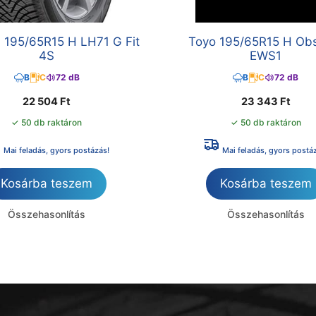
 195/65R15 H LH71 G Fit
Toyo 195/65R15 H Ob
4S
EWS1
B
C
72 dB
B
C
72 dB
22 504
Ft
23 343
Ft
✓ 50 db raktáron
✓ 50 db raktáron
Mai feladás, gyors postázás!
Mai feladás, gyors postá
Kosárba teszem
Kosárba teszem
Összehasonlítás
Összehasonlítás