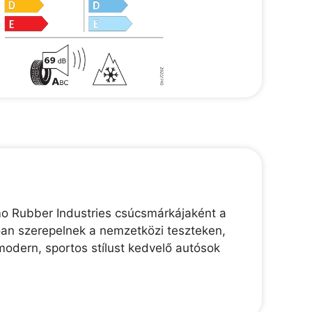
mo Rubber Industries csúcsmárkájaként a
lóan szerepelnek a nemzetközi teszteken,
modern, sportos stílust kedvelő autósok