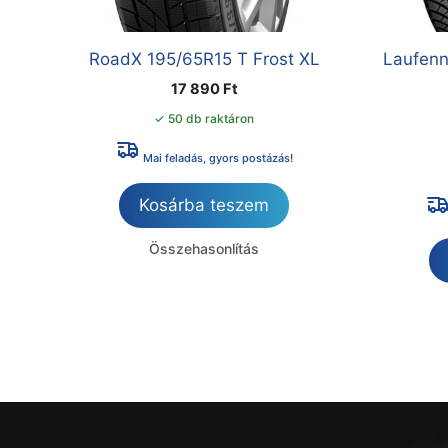
RoadX 195/65R15 T Frost XL
Laufenn
17 890
Ft
✓ 50 db raktáron
Mai feladás, gyors postázás!
Kosárba teszem
Összehasonlítás