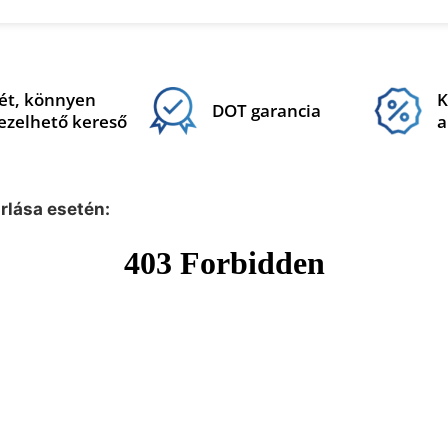
ét, könnyen
K
DOT garancia
ezelhető kereső
a
árlása esetén: