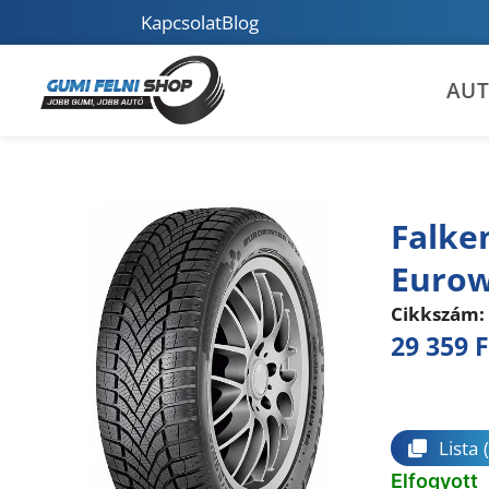
Kapcsolat
Blog
AU
Falke
Eurow
Cikkszám:
29 359
F
Összeha
Lista
Elfogyott