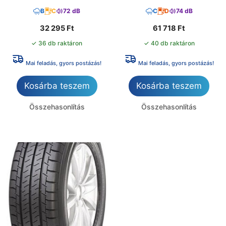
B
C
72 dB
C
D
74 dB
32 295
Ft
61 718
Ft
✓ 36 db raktáron
✓ 40 db raktáron
Mai feladás, gyors postázás!
Mai feladás, gyors postázás!
Kosárba teszem
Kosárba teszem
Összehasonlítás
Összehasonlítás