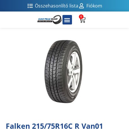
Összehasonlító lista
Fiókom
0
Falken 215/75R16C R Van01