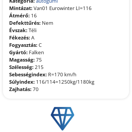
Kategória:
autógumi
Mintázat:
Van01 Eurowinter LI=116
Átmérő:
16
Defekttűrés:
Nem
Évszak:
Téli
Fékezés:
A
Fogyasztás:
C
Gyártó:
Falken
Magasság:
75
Szélesség:
215
Sebességindex:
R=170 km/h
Súlyindex:
116/114=1250kg/1180kg
Zajhatás:
70