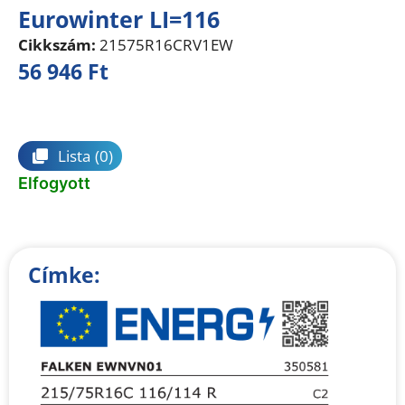
Eurowinter LI=116
Cikkszám:
21575R16CRV1EW
56 946
Ft
Összehasonlítás
Lista
(0)
Elfogyott
Címke: