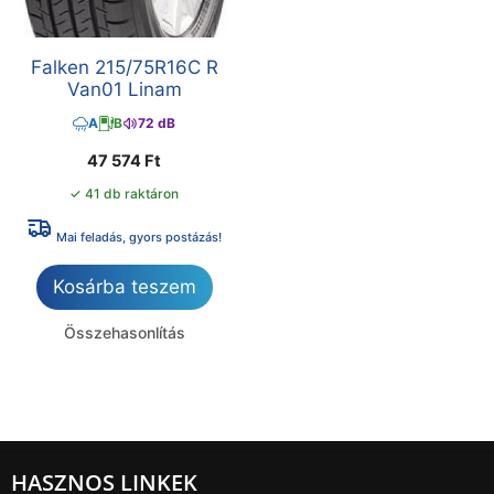
Falken 215/75R16C R
Van01 Linam
A
B
72 dB
47 574
Ft
✓ 41 db raktáron
Mai feladás, gyors postázás!
Kosárba teszem
Összehasonlítás
HASZNOS LINKEK