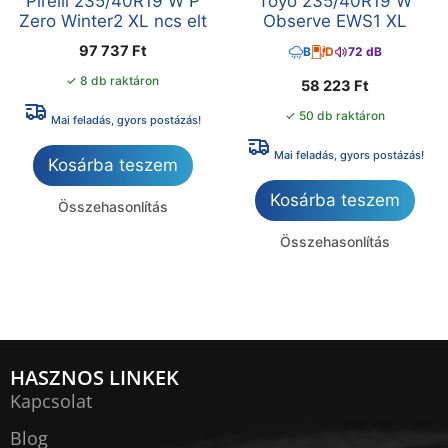
Pirelli 235/40R19 W P
Toyo 235/40R19 W
Zero Winter2 XL ncs elt
Observe EWS1 XL
97 737
Ft
B
D
72 dB
✓ 8 db raktáron
58 223
Ft
✓ 50 db raktáron
Mai feladás, gyors postázás!
Mai feladás, gyors postázás!
Kosárba teszem
Kosárba teszem
Összehasonlítás
Összehasonlítás
HASZNOS LINKEK
Kapcsolat
Blog