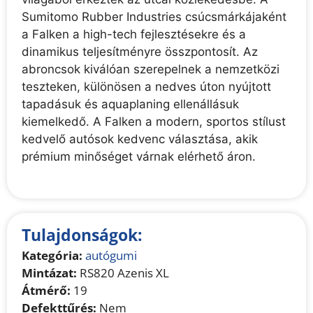
Sumitomo Rubber Industries csúcsmárkájaként
a Falken a high-tech fejlesztésekre és a
dinamikus teljesítményre összpontosít. Az
abroncsok kiválóan szerepelnek a nemzetközi
teszteken, különösen a nedves úton nyújtott
tapadásuk és aquaplaning ellenállásuk
kiemelkedő. A Falken a modern, sportos stílust
kedvelő autósok kedvenc választása, akik
prémium minőséget várnak elérhető áron.
Tulajdonságok:
Kategória:
autógumi
Mintázat:
RS820 Azenis XL
Átmérő:
19
Defekttűrés:
Nem