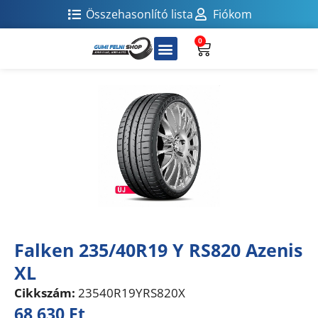
Összehasonlító lista
Fiókom
0
Falken 235/40R19 Y RS820 Azenis
XL
Cikkszám:
23540R19YRS820X
68 630
Ft