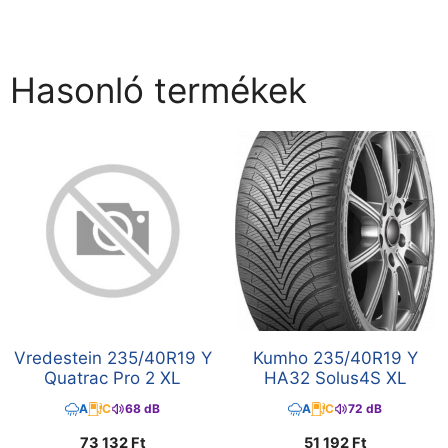
Hasonló termékek
Vredestein 235/40R19 Y
Kumho 235/40R19 Y
Quatrac Pro 2 XL
HA32 Solus4S XL
A
C
68 dB
A
C
72 dB
73 132
Ft
51 192
Ft