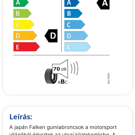
Leírás:
A japán Falken gumiabroncsok a motorsport
világából érkeztek az utcai közlekedésbe. A