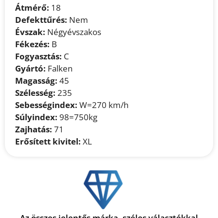
Átmérő:
18
Defekttűrés:
Nem
Évszak:
Négyévszakos
Fékezés:
B
Fogyasztás:
C
Gyártó:
Falken
Magasság:
45
Szélesség:
235
Sebességindex:
W=270 km/h
Súlyindex:
98=750kg
Zajhatás:
71
Erősített kivitel:
XL
Az összes jelentős márka, széles választékkal