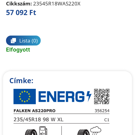
Cikkszám:
23545R18WAS220X
57 092
Ft
Összehasonlítás
Lista
(0)
Elfogyott
Címke: