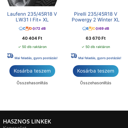
Laufenn 235/45R18 V
Pirelli 235/45R18 V
LW31 I Fit+ XL
Powergy 2 Winter XL
C
D
72 dB
B
C
69 dB
40 404
Ft
63 670
Ft
✓ 50 db raktáron
✓ 50 db raktáron
Mai feladás, gyors postázás!
Mai feladás, gyors postázás!
Kosárba teszem
Kosárba teszem
Összehasonlítás
Összehasonlítás
HASZNOS LINKEK