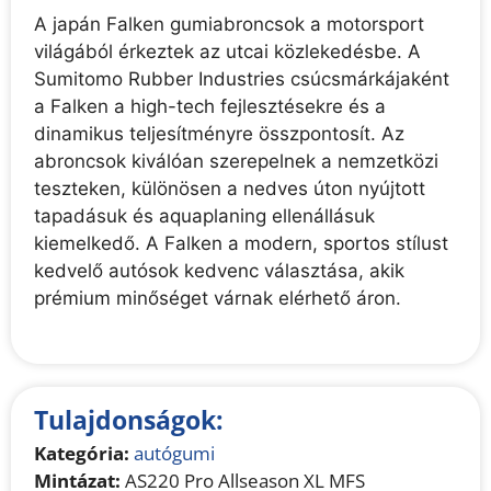
A japán Falken gumiabroncsok a motorsport
világából érkeztek az utcai közlekedésbe. A
Sumitomo Rubber Industries csúcsmárkájaként
a Falken a high-tech fejlesztésekre és a
dinamikus teljesítményre összpontosít. Az
abroncsok kiválóan szerepelnek a nemzetközi
teszteken, különösen a nedves úton nyújtott
tapadásuk és aquaplaning ellenállásuk
kiemelkedő. A Falken a modern, sportos stílust
kedvelő autósok kedvenc választása, akik
prémium minőséget várnak elérhető áron.
Tulajdonságok:
Kategória:
autógumi
Mintázat:
AS220 Pro Allseason XL MFS