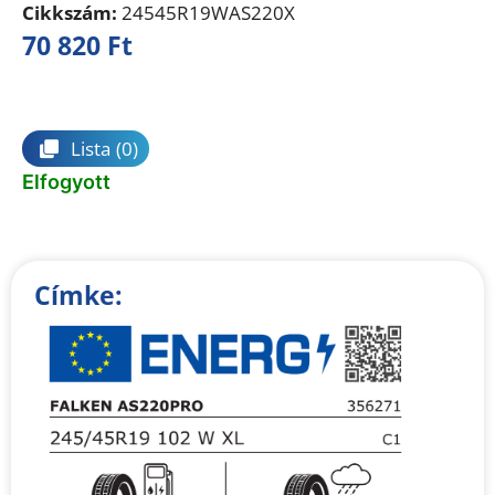
Cikkszám:
24545R19WAS220X
70 820
Ft
Összehasonlítás
Lista
(0)
Elfogyott
Címke: