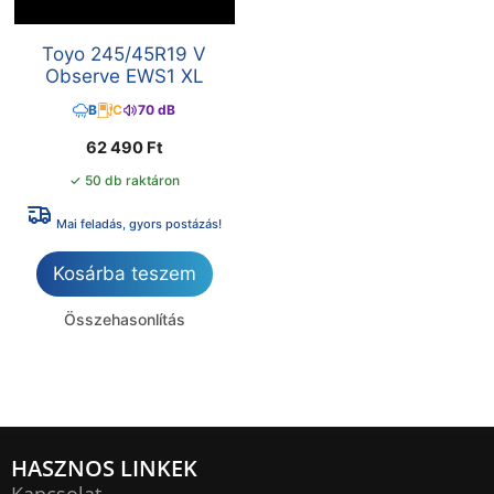
Toyo 245/45R19 V
Observe EWS1 XL
B
C
70 dB
62 490
Ft
✓ 50 db raktáron
Mai feladás, gyors postázás!
Kosárba teszem
Összehasonlítás
HASZNOS LINKEK