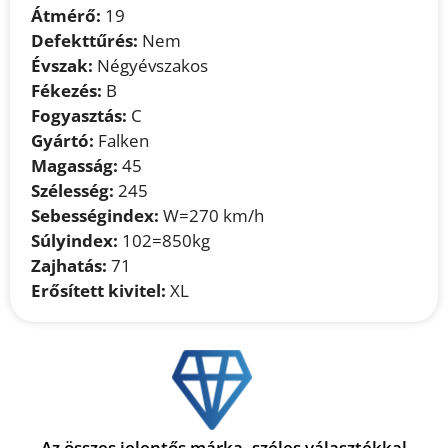
Átmérő:
19
Defekttűrés:
Nem
Évszak:
Négyévszakos
Fékezés:
B
Fogyasztás:
C
Gyártó:
Falken
Magasság:
45
Szélesség:
245
Sebességindex:
W=270 km/h
Súlyindex:
102=850kg
Zajhatás:
71
Erősített kivitel:
XL
Az összes jelentős márka, széles választékkal