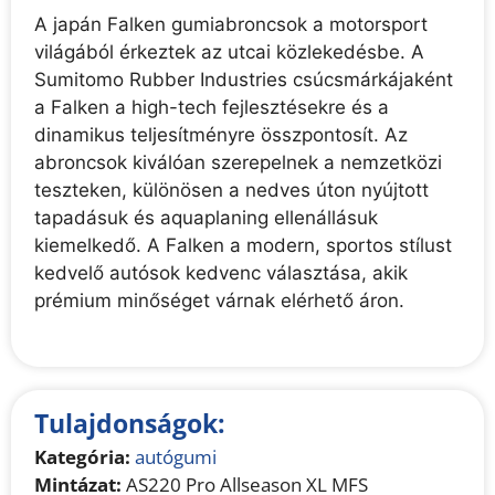
A japán Falken gumiabroncsok a motorsport
világából érkeztek az utcai közlekedésbe. A
Sumitomo Rubber Industries csúcsmárkájaként
a Falken a high-tech fejlesztésekre és a
dinamikus teljesítményre összpontosít. Az
abroncsok kiválóan szerepelnek a nemzetközi
teszteken, különösen a nedves úton nyújtott
tapadásuk és aquaplaning ellenállásuk
kiemelkedő. A Falken a modern, sportos stílust
kedvelő autósok kedvenc választása, akik
prémium minőséget várnak elérhető áron.
Tulajdonságok:
Kategória:
autógumi
Mintázat:
AS220 Pro Allseason XL MFS