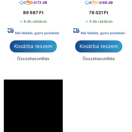
C
D
72 dB
A
C
68 dB
89 687
Ft
78 021
Ft
✓ 8 db raktáron
✓ 4 db raktáron
Mai feladás, gyors postázás!
Mai feladás, gyors postázás!
Kosárba teszem
Kosárba teszem
Összehasonlítás
Összehasonlítás