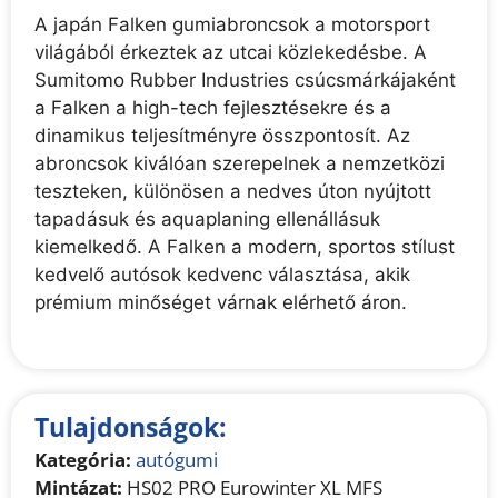
A japán Falken gumiabroncsok a motorsport
világából érkeztek az utcai közlekedésbe. A
Sumitomo Rubber Industries csúcsmárkájaként
a Falken a high-tech fejlesztésekre és a
dinamikus teljesítményre összpontosít. Az
abroncsok kiválóan szerepelnek a nemzetközi
teszteken, különösen a nedves úton nyújtott
tapadásuk és aquaplaning ellenállásuk
kiemelkedő. A Falken a modern, sportos stílust
kedvelő autósok kedvenc választása, akik
prémium minőséget várnak elérhető áron.
Tulajdonságok:
Kategória:
autógumi
Mintázat:
HS02 PRO Eurowinter XL MFS