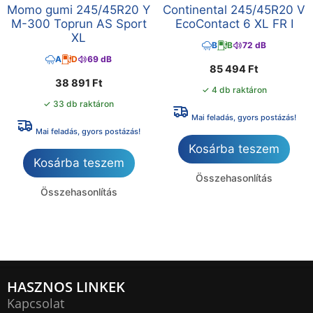
Momo gumi 245/45R20 Y
Continental 245/45R20 V
M-300 Toprun AS Sport
EcoContact 6 XL FR I
XL
B
B
72 dB
A
D
69 dB
85 494
Ft
38 891
Ft
✓ 4 db raktáron
✓ 33 db raktáron
Mai feladás, gyors postázás!
Mai feladás, gyors postázás!
Kosárba teszem
Kosárba teszem
Összehasonlítás
Összehasonlítás
HASZNOS LINKEK
Kapcsolat