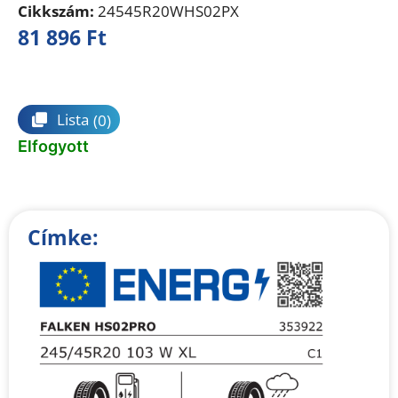
Cikkszám:
24545R20WHS02PX
81 896
Ft
Összehasonlítás
Lista
(0)
Elfogyott
Címke: