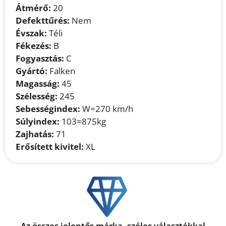
Átmérő:
20
Defekttűrés:
Nem
Évszak:
Téli
Fékezés:
B
Fogyasztás:
C
Gyártó:
Falken
Magasság:
45
Szélesség:
245
Sebességindex:
W=270 km/h
Súlyindex:
103=875kg
Zajhatás:
71
Erősített kivitel:
XL
Az összes jelentős márka, széles választékkal