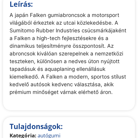
Leírás:
A japán Falken gumiabroncsok a motorsport
világából érkeztek az utcai közlekedésbe. A
Sumitomo Rubber Industries csúcsmárkájaként
a Falken a high-tech fejlesztésekre és a
dinamikus teljesítményre összpontosít. Az
abroncsok kiválóan szerepelnek a nemzetközi
teszteken, különösen a nedves úton nyújtott
tapadásuk és aquaplaning ellenállásuk
kiemelkedő. A Falken a modern, sportos stílust
kedvelő autósok kedvenc választása, akik
prémium minőséget várnak elérhető áron.
Tulajdonságok:
Kategória:
autógumi