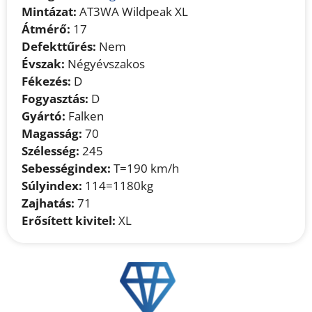
Mintázat:
AT3WA Wildpeak XL
Átmérő:
17
Defekttűrés:
Nem
Évszak:
Négyévszakos
Fékezés:
D
Fogyasztás:
D
Gyártó:
Falken
Magasság:
70
Szélesség:
245
Sebességindex:
T=190 km/h
Súlyindex:
114=1180kg
Zajhatás:
71
Erősített kivitel:
XL