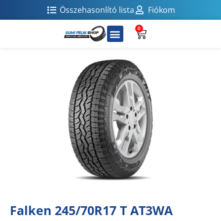
Összehasonlító lista
Fiókom
0
Falken 245/70R17 T AT3WA