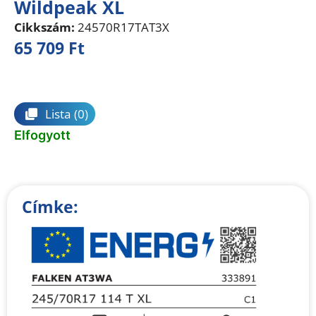
Wildpeak XL
Cikkszám:
24570R17TAT3X
65 709
Ft
Összehasonlítás
Lista
(0)
Elfogyott
Címke: