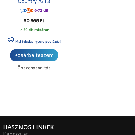
Country A/T3
D
D
72 dB
60 565
Ft
✓ 50 db raktáron
Mai feladás, gyors postázás!
Kosárba teszem
Összehasonlítás
HASZNOS LINKEK
Kapcsolat