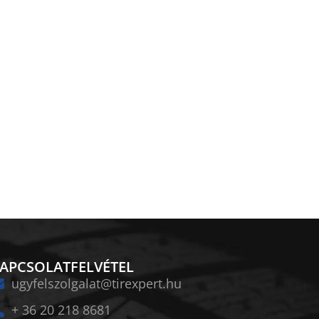
APCSOLATFELVÉTEL
ugyfelszolgalat@tirexpert.hu
+ 36 20 218 8681