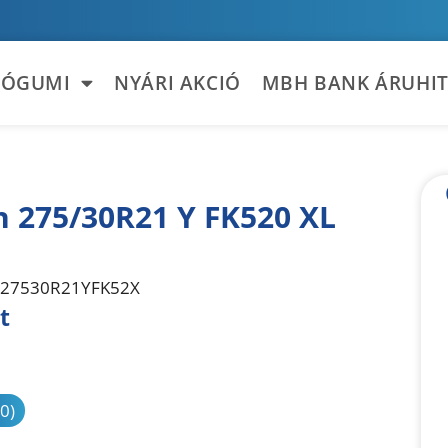
TÓGUMI
NYÁRI AKCIÓ
MBH BANK ÁRUHIT
n 275/30R21 Y FK520 XL
27530R21YFK52X
t
sonlítás
(0)