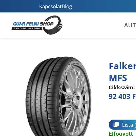
Kapcsolat
Blog
AU
Falke
MFS
Cikkszám:
92 403
F
Összeha
Lista
Elfogyott