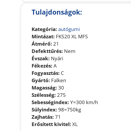
Tulajdonságok:
Kategória:
autógumi
Mintázat:
FK520 XL MFS
Átmérő:
21
Defekttűrés:
Nem
Évszak:
Nyári
Fékezés:
A
Fogyasztás:
C
Gyártó:
Falken
Magasság:
30
Szélesség:
275
Sebességindex:
Y=300 km/h
Súlyindex:
98=750kg
Zajhatás:
71
Erősített kivitel:
XL