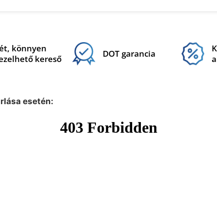
ét, könnyen
K
DOT garancia
ezelhető kereső
a
árlása esetén: