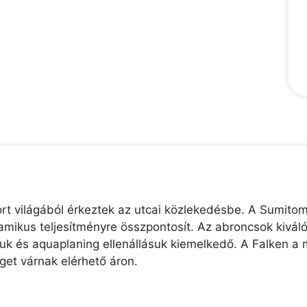
t világából érkeztek az utcai közlekedésbe. A Sumito
namikus teljesítményre összpontosít. Az abroncsok kivá
uk és aquaplaning ellenállásuk kiemelkedő. A Falken a 
et várnak elérhető áron.