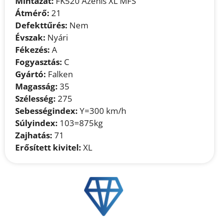
Mintázat:
FK520 Azenis XL MFS
Átmérő:
21
Defekttűrés:
Nem
Évszak:
Nyári
Fékezés:
A
Fogyasztás:
C
Gyártó:
Falken
Magasság:
35
Szélesség:
275
Sebességindex:
Y=300 km/h
Súlyindex:
103=875kg
Zajhatás:
71
Erősített kivitel:
XL