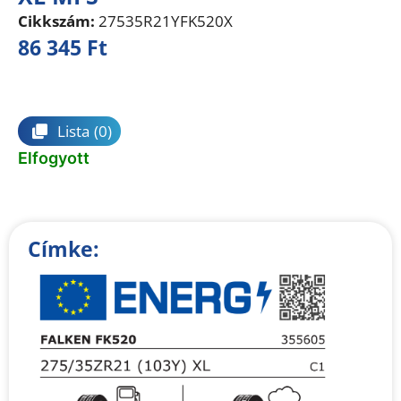
Cikkszám:
27535R21YFK520X
86 345
Ft
Összehasonlítás
Lista
(0)
Elfogyott
Címke: