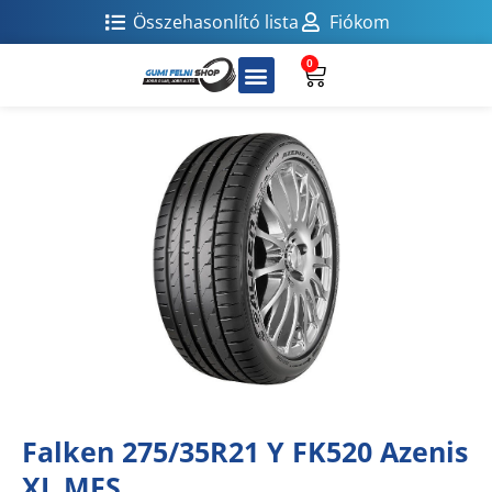
Összehasonlító lista
Fiókom
0
Falken 275/35R21 Y FK520 Azenis
XL MFS