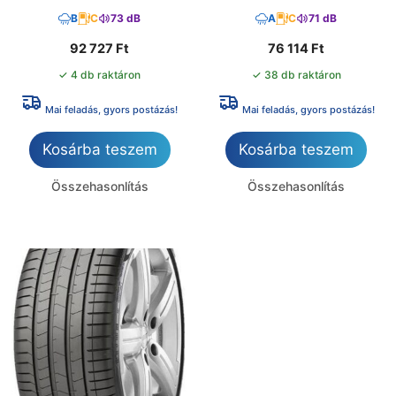
B
C
73 dB
A
C
71 dB
92 727
Ft
76 114
Ft
✓ 4 db raktáron
✓ 38 db raktáron
Mai feladás, gyors postázás!
Mai feladás, gyors postázás!
Kosárba teszem
Kosárba teszem
Összehasonlítás
Összehasonlítás