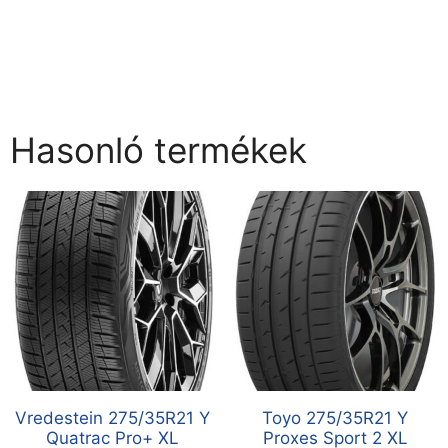
Hasonló termékek
Vredestein 275/35R21 Y
Toyo 275/35R21 Y
Quatrac Pro+ XL
Proxes Sport 2 XL