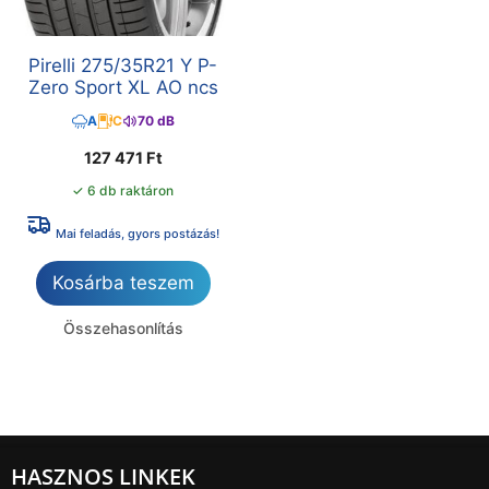
Pirelli 275/35R21 Y P-
Zero Sport XL AO ncs
A
C
70 dB
127 471
Ft
✓ 6 db raktáron
Mai feladás, gyors postázás!
Kosárba teszem
Összehasonlítás
HASZNOS LINKEK