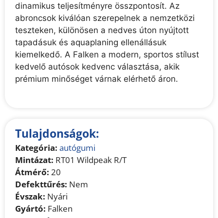
dinamikus teljesítményre összpontosít. Az
abroncsok kiválóan szerepelnek a nemzetközi
teszteken, különösen a nedves úton nyújtott
tapadásuk és aquaplaning ellenállásuk
kiemelkedő. A Falken a modern, sportos stílust
kedvelő autósok kedvenc választása, akik
prémium minőséget várnak elérhető áron.
Tulajdonságok:
Kategória:
autógumi
Mintázat:
RT01 Wildpeak R/T
Átmérő:
20
Defekttűrés:
Nem
Évszak:
Nyári
Gyártó:
Falken