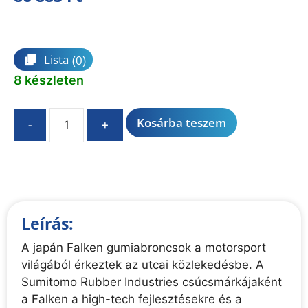
Összehasonlítás
Lista
(0)
8 készleten
A
Kosárba teszem
-
+
l
t
e
r
n
Leírás:
a
t
A japán Falken gumiabroncsok a motorsport
i
világából érkeztek az utcai közlekedésbe. A
v
Sumitomo Rubber Industries csúcsmárkájaként
e
a Falken a high-tech fejlesztésekre és a
: