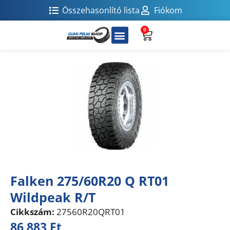
Összehasonlító lista
Fiókom
0
Falken 275/60R20 Q RT01
Wildpeak R/T
Cikkszám:
27560R20QRT01
86 883
Ft