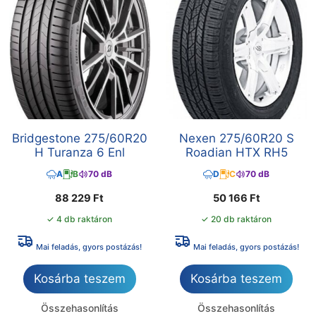
Bridgestone 275/60R20
Nexen 275/60R20 S
H Turanza 6 Enl
Roadian HTX RH5
A
B
70 dB
D
C
70 dB
88 229
Ft
50 166
Ft
✓ 4 db raktáron
✓ 20 db raktáron
Mai feladás, gyors postázás!
Mai feladás, gyors postázás!
Kosárba teszem
Kosárba teszem
Összehasonlítás
Összehasonlítás