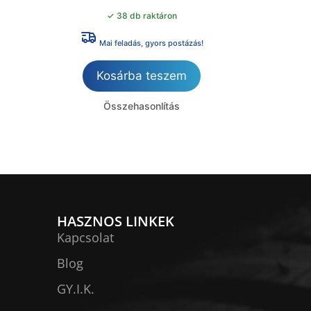
✓ 38 db raktáron
Mai feladás, gyors postázás!
Kosárba teszem
Összehasonlítás
HASZNOS LINKEK
Kapcsolat
Blog
GY.I.K.