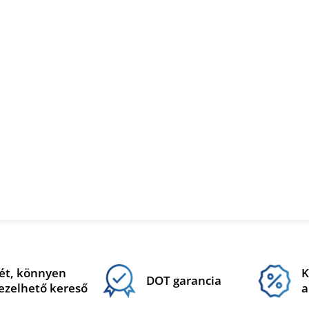
ét, könnyen
K
DOT garancia
ezelhető kereső
a