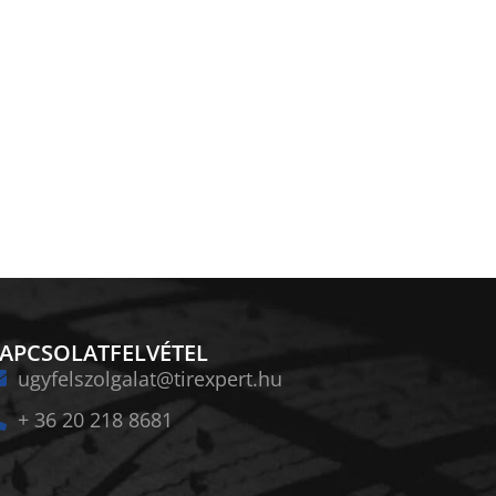
APCSOLATFELVÉTEL
ugyfelszolgalat@tirexpert.hu
+ 36 20 218 8681