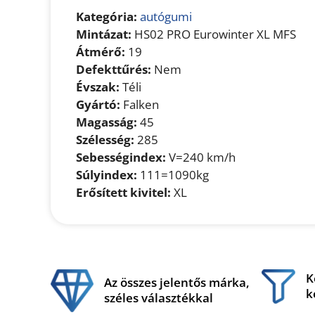
Kategória:
autógumi
Mintázat:
HS02 PRO Eurowinter XL MFS
Átmérő:
19
Defekttűrés:
Nem
Évszak:
Téli
Gyártó:
Falken
Magasság:
45
Szélesség:
285
Sebességindex:
V=240 km/h
Súlyindex:
111=1090kg
Erősített kivitel:
XL
K
Az összes jelentős márka,
k
széles választékkal