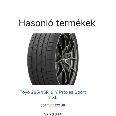
Hasonló termékek
Toyo 285/45R19 Y Proxes Sport
2 XL
A
C
72 dB
57 738
Ft