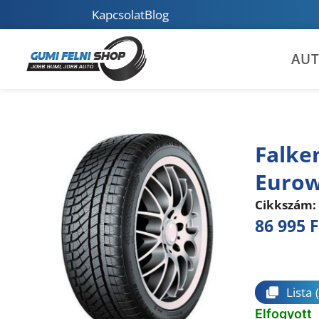
Kapcsolat
Blog
AU
Falke
Eurow
Cikkszám:
86 995
F
Összeha
Lista
Elfogyott