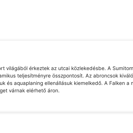
t világából érkeztek az utcai közlekedésbe. A Sumito
namikus teljesítményre összpontosít. Az abroncsok kivá
uk és aquaplaning ellenállásuk kiemelkedő. A Falken a 
et várnak elérhető áron.