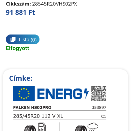
Cikkszám:
28545R20VHS02PX
91 881
Ft
Összehasonlítás
Lista
(0)
Elfogyott
Címke: