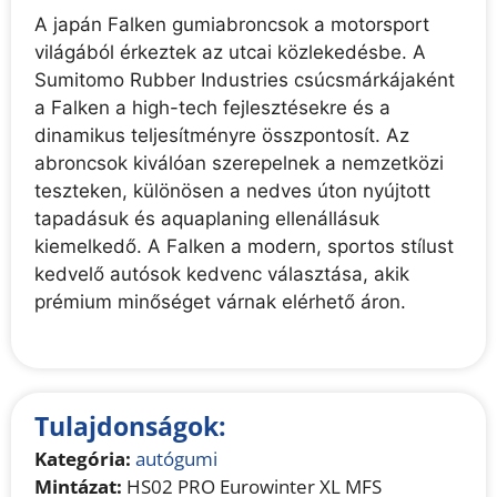
A japán Falken gumiabroncsok a motorsport
világából érkeztek az utcai közlekedésbe. A
Sumitomo Rubber Industries csúcsmárkájaként
a Falken a high-tech fejlesztésekre és a
dinamikus teljesítményre összpontosít. Az
abroncsok kiválóan szerepelnek a nemzetközi
teszteken, különösen a nedves úton nyújtott
tapadásuk és aquaplaning ellenállásuk
kiemelkedő. A Falken a modern, sportos stílust
kedvelő autósok kedvenc választása, akik
prémium minőséget várnak elérhető áron.
Tulajdonságok:
Kategória:
autógumi
Mintázat:
HS02 PRO Eurowinter XL MFS