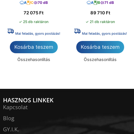
A
C
70 dB
A
B
71 dB
72 075
Ft
89 710
Ft
✓ 25 db raktáron
✓ 21 db raktáron
Mai feladás, gyors postázás!
Mai feladás, gyors postázás!
Kosárba teszem
Kosárba teszem
Összehasonlítás
Összehasonlítás
HASZNOS LINKEK
Kapcsolat
Blog
GY.I.K.