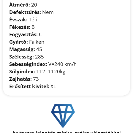
Átmérő:
20
Defekttűrés:
Nem
Évszak:
Téli
Fékezés:
B
Fogyasztás:
C
Gyártó:
Falken
Magasság:
45
Szélesség:
285
Sebességindex:
V=240 km/h
Súlyindex:
112=1120kg
Zajhatás:
73
Erősített kivitel:
XL
Az összes jelentős márka, széles választékkal