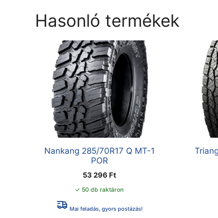
Hasonló termékek
Nankang 285/70R17 Q MT-1
Trian
POR
53 296
Ft
✓ 50 db raktáron
Mai feladás, gyors postázás!