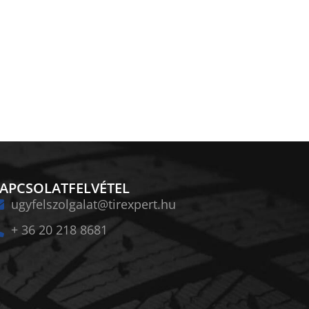
APCSOLATFELVÉTEL
ugyfelszolgalat@tirexpert.hu
+ 36 20 218 8681