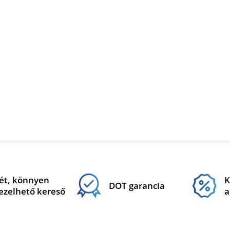
ét, könnyen
K
DOT garancia
ezelhető kereső
a