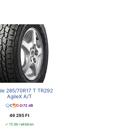
gle 285/70R17 T TR292
AgileX A/T
C
D
72 dB
46 295
Ft
✓ 12 db raktáron