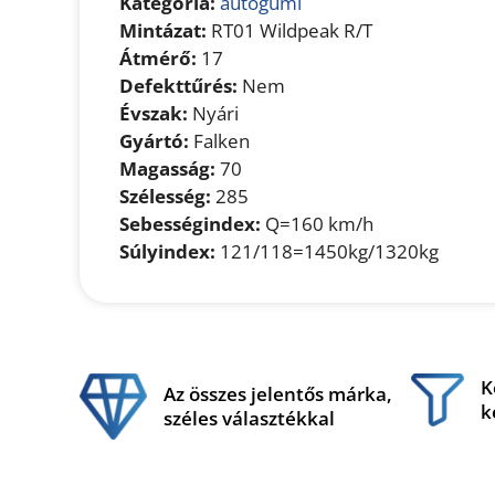
Kategória:
autógumi
Mintázat:
RT01 Wildpeak R/T
Átmérő:
17
Defekttűrés:
Nem
Évszak:
Nyári
Gyártó:
Falken
Magasság:
70
Szélesség:
285
Sebességindex:
Q=160 km/h
Súlyindex:
121/118=1450kg/1320kg
K
Az összes jelentős márka,
k
széles választékkal