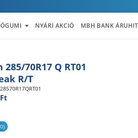
TÓGUMI
NYÁRI AKCIÓ
MBH BANK ÁRUHIT
n 285/70R17 Q RT01
eak R/T
28570R17QRT01
Ft
sonlítás
(0)