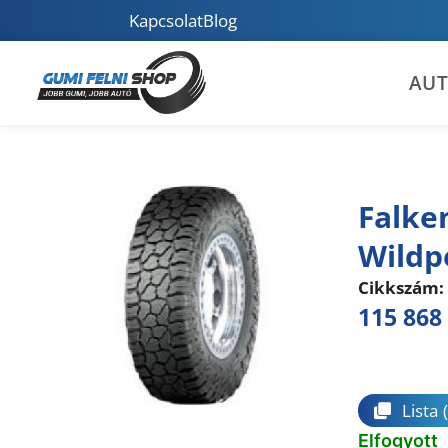
Kapcsolat
Blog
AU
Falke
Wildp
Cikkszám:
115 868
Összeha
Lista
Elfogyott