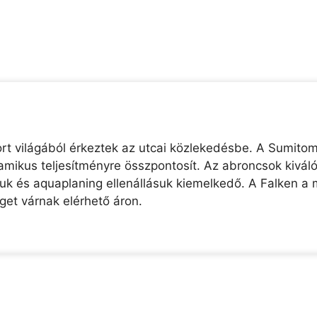
t világából érkeztek az utcai közlekedésbe. A Sumito
namikus teljesítményre összpontosít. Az abroncsok kivá
uk és aquaplaning ellenállásuk kiemelkedő. A Falken a 
et várnak elérhető áron.