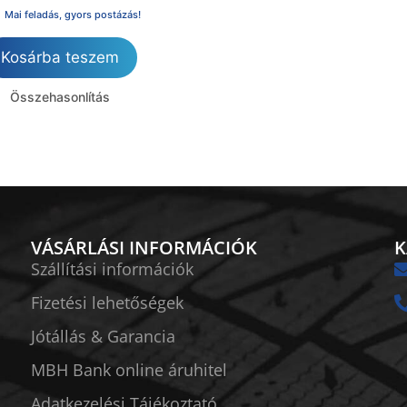
Mai feladás, gyors postázás!
Kosárba teszem
Összehasonlítás
VÁSÁRLÁSI INFORMÁCIÓK
K
Szállítási információk
Fizetési lehetőségek
Jótállás & Garancia
MBH Bank online áruhitel
Adatkezelési Tájékoztató