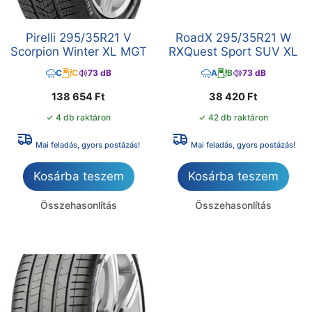
Pirelli 295/35R21 V
RoadX 295/35R21 W
Scorpion Winter XL MGT
RXQuest Sport SUV XL
C
C
73 dB
A
B
73 dB
138 654
Ft
38 420
Ft
✓ 4 db raktáron
✓ 42 db raktáron
Mai feladás, gyors postázás!
Mai feladás, gyors postázás!
Kosárba teszem
Kosárba teszem
Összehasonlítás
Összehasonlítás