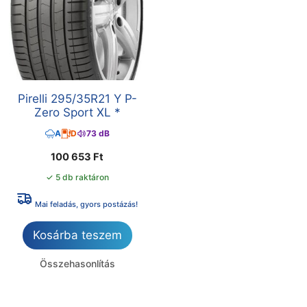
Pirelli 295/35R21 Y P-
Zero Sport XL *
A
D
73 dB
100 653
Ft
✓ 5 db raktáron
Mai feladás, gyors postázás!
Kosárba teszem
Összehasonlítás