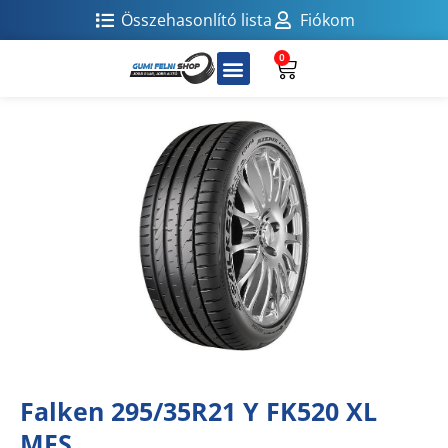
Összehasonlító lista
Fiókom
0
Falken 295/35R21 Y FK520 XL
MFS