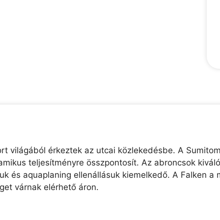
t világából érkeztek az utcai közlekedésbe. A Sumito
namikus teljesítményre összpontosít. Az abroncsok kivá
uk és aquaplaning ellenállásuk kiemelkedő. A Falken a 
et várnak elérhető áron.