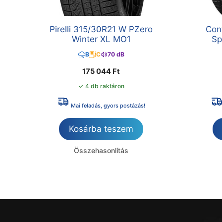
Pirelli 315/30R21 W PZero
Con
Winter XL MO1
Sp
B
C
70 dB
175 044
Ft
✓ 4 db raktáron
Mai feladás, gyors postázás!
Kosárba teszem
Összehasonlítás