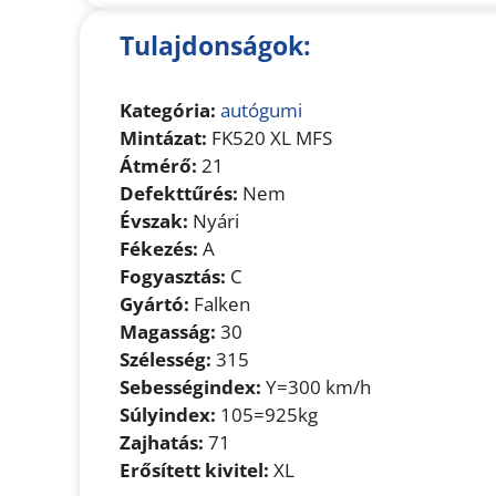
Tulajdonságok:
Kategória:
autógumi
Mintázat:
FK520 XL MFS
Átmérő:
21
Defekttűrés:
Nem
Évszak:
Nyári
Fékezés:
A
Fogyasztás:
C
Gyártó:
Falken
Magasság:
30
Szélesség:
315
Sebességindex:
Y=300 km/h
Súlyindex:
105=925kg
Zajhatás:
71
Erősített kivitel:
XL