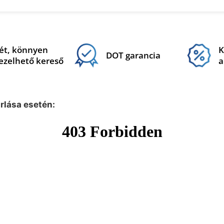
ét, könnyen
K
DOT garancia
ezelhető kereső
a
árlása esetén: