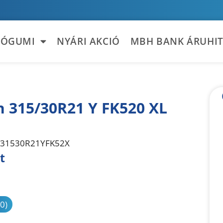
TÓGUMI
NYÁRI AKCIÓ
MBH BANK ÁRUHIT
n 315/30R21 Y FK520 XL
31530R21YFK52X
t
sonlítás
(0)