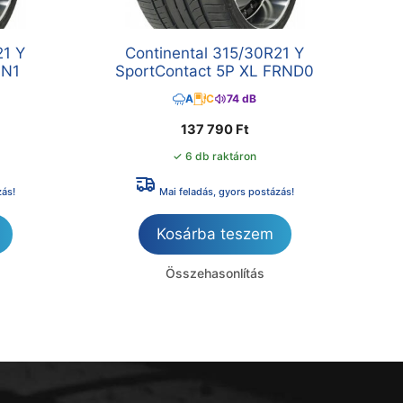
21 Y
Continental 315/30R21 Y
 N1
SportContact 5P XL FRND0
A
C
74 dB
137 790
Ft
✓ 6 db raktáron
zás!
Mai feladás, gyors postázás!
Kosárba teszem
Összehasonlítás