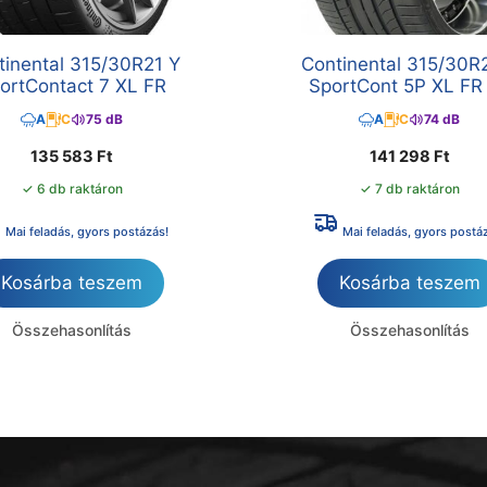
tinental 315/30R21 Y
Continental 315/30R
ortContact 7 XL FR
SportCont 5P XL FR
A
C
75 dB
A
C
74 dB
135 583
Ft
141 298
Ft
✓ 6 db raktáron
✓ 7 db raktáron
Mai feladás, gyors postázás!
Mai feladás, gyors postá
Kosárba teszem
Kosárba teszem
Összehasonlítás
Összehasonlítás