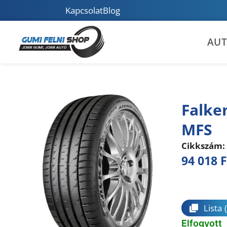
Kapcsolat
Blog
AU
Falke
MFS
Cikkszám:
94 018
F
Összeha
Lista
Elfogyott