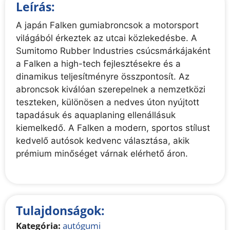
Leírás:
A japán Falken gumiabroncsok a motorsport
világából érkeztek az utcai közlekedésbe. A
Sumitomo Rubber Industries csúcsmárkájaként
a Falken a high-tech fejlesztésekre és a
dinamikus teljesítményre összpontosít. Az
abroncsok kiválóan szerepelnek a nemzetközi
teszteken, különösen a nedves úton nyújtott
tapadásuk és aquaplaning ellenállásuk
kiemelkedő. A Falken a modern, sportos stílust
kedvelő autósok kedvenc választása, akik
prémium minőséget várnak elérhető áron.
Tulajdonságok:
Kategória:
autógumi