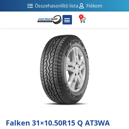
Összehasonlító lista
Fiókom
0
Falken 31×10.50R15 Q AT3WA