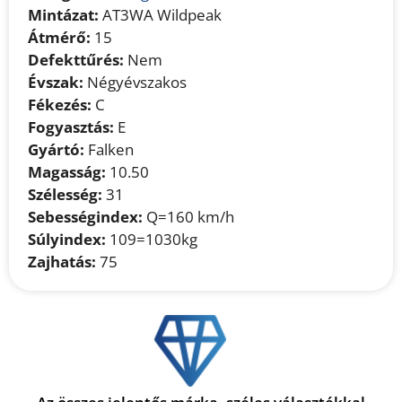
Mintázat:
AT3WA Wildpeak
Átmérő:
15
Defekttűrés:
Nem
Évszak:
Négyévszakos
Fékezés:
C
Fogyasztás:
E
Gyártó:
Falken
Magasság:
10.50
Szélesség:
31
Sebességindex:
Q=160 km/h
Súlyindex:
109=1030kg
Zajhatás:
75