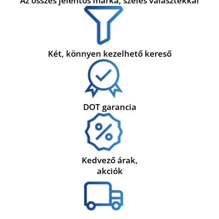
Az összes jelentős márka, széles választékkal
Két, könnyen kezelhető kereső
DOT garancia
Kedvező árak,
akciók