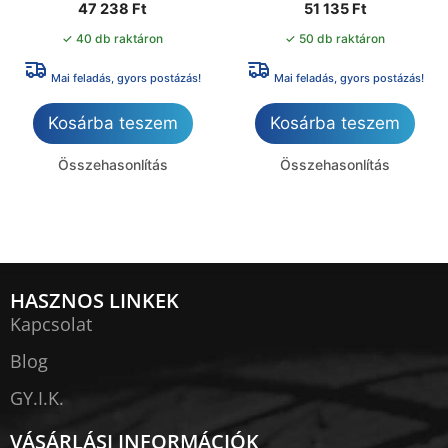
47 238
Ft
51 135
Ft
✓ 40 db raktáron
✓ 50 db raktáron
Mai feladás, gyors postázás!
Mai feladás, gyors postázás!
Kosárba teszem
Kosárba teszem
Összehasonlítás
Összehasonlítás
HASZNOS LINKEK
Kapcsolat
Blog
GY.I.K.
VÁSÁRLÁSI INFORMÁCIÓK