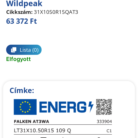
Wildpeak
Cikkszám:
31X1050R15QAT3
63 372
Ft
Összehasonlítás
Lista
(0)
Elfogyott
Címke: