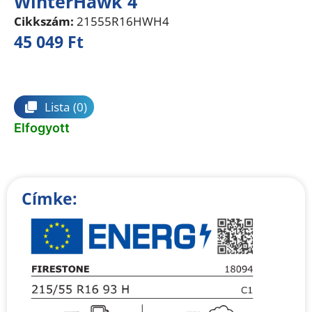
WinterHawk 4
Cikkszám:
21555R16HWH4
45 049
Ft
Összehasonlítás
Lista
(0)
Elfogyott
Címke: