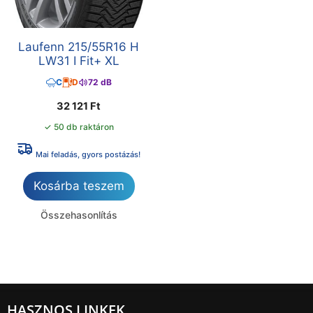
Laufenn 215/55R16 H
LW31 I Fit+ XL
C
D
72 dB
32 121
Ft
✓ 50 db raktáron
Mai feladás, gyors postázás!
Kosárba teszem
Összehasonlítás
HASZNOS LINKEK