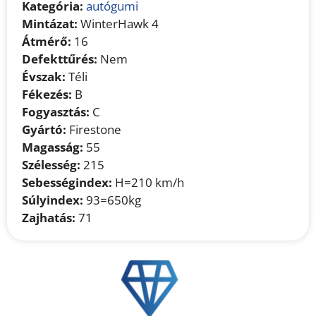
Kategória:
autógumi
Mintázat:
WinterHawk 4
Átmérő:
16
Defekttűrés:
Nem
Évszak:
Téli
Fékezés:
B
Fogyasztás:
C
Gyártó:
Firestone
Magasság:
55
Szélesség:
215
Sebességindex:
H=210 km/h
Súlyindex:
93=650kg
Zajhatás:
71