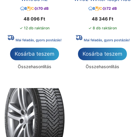
B
C
70 dB
B
C
72 dB
48 096
Ft
48 346
Ft
✓ 12 db raktáron
✓ 8 db raktáron
Mai feladás, gyors postázás!
Mai feladás, gyors postázás!
Kosárba teszem
Kosárba teszem
Összehasonlítás
Összehasonlítás