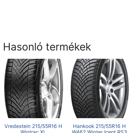
Hasonló termékek
Vredestein 215/55R16 H
Hankook 215/55R16 H
Wintrac XL
W462 Winter Icept RS3