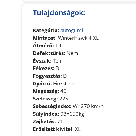
Tulajdonságok:
Kategória:
autógumi
Mintázat:
WinterHawk 4 XL
Átmérő:
19
Defekttűrés:
Nem
Évszak:
Téli
Fékezés:
B
Fogyasztás:
D
Gyártó:
Firestone
Magasság:
40
Szélesség:
225
Sebességindex:
W=270 km/h
Súlyindex:
93=650kg
Zajhatás:
71
Erősített kivitel:
XL