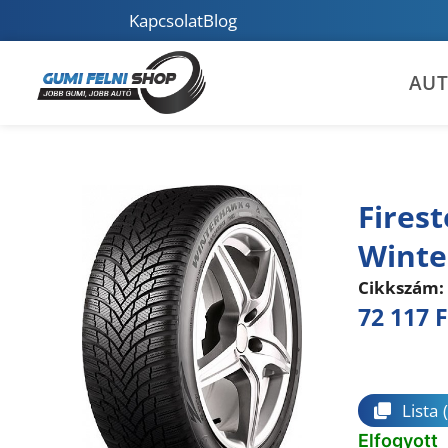
Kapcsolat
Blog
AU
Fires
Winte
Cikkszám:
72 117
F
Összeha
Lista
Elfogyott