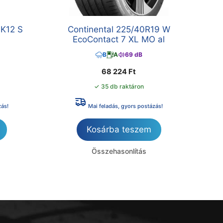
LK12 S
Continental 225/40R19 W
EcoContact 7 XL MO al
B
A
69 dB
68 224
Ft
✓ 35 db raktáron
zás!
Mai feladás, gyors postázás!
Kosárba teszem
Összehasonlítás