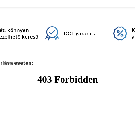
ét, könnyen
K
DOT garancia
ezelhető kereső
a
árlása esetén: