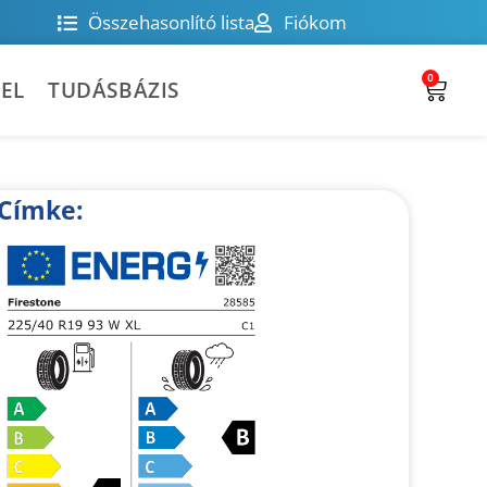
Összehasonlító lista
Fiókom
0
EL
TUDÁSBÁZIS
Címke: