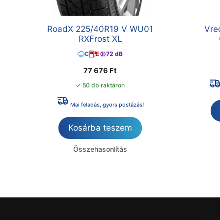
RoadX 225/40R19 V WU01
Vre
RXFrost XL
C
E
72 dB
77 676
Ft
✓ 50 db raktáron
Mai feladás, gyors postázás!
Kosárba teszem
Összehasonlítás