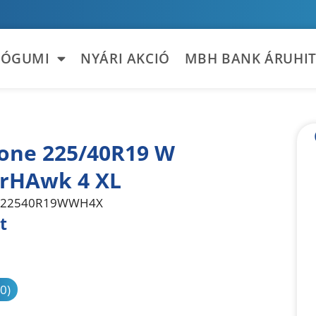
TÓGUMI
NYÁRI AKCIÓ
MBH BANK ÁRUHIT
tone 225/40R19 W
rHAwk 4 XL
22540R19WWH4X
t
sonlítás
(0)