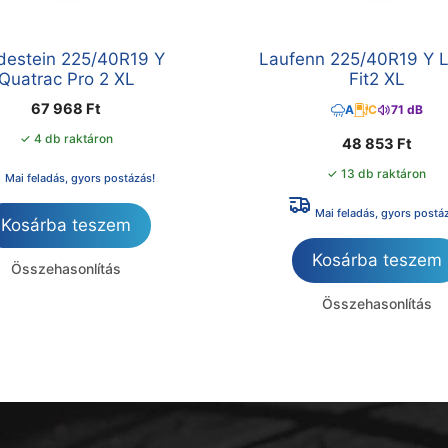
destein 225/40R19 Y
Laufenn 225/40R19 Y 
Quatrac Pro 2 XL
Fit2 XL
67 968
Ft
A
C
71 dB
✓ 4 db raktáron
48 853
Ft
✓ 13 db raktáron
Mai feladás, gyors postázás!
Mai feladás, gyors postá
Kosárba teszem
Kosárba teszem
Összehasonlítás
Összehasonlítás