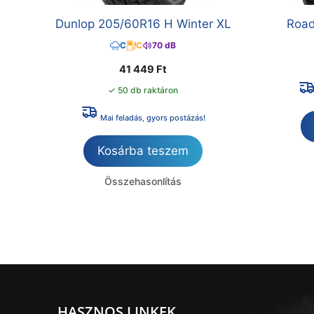
Dunlop 205/60R16 H Winter XL
Road
C
C
70 dB
41 449
Ft
✓ 50 db raktáron
Mai feladás, gyors postázás!
Kosárba teszem
Összehasonlítás
HASZNOS LINKEK