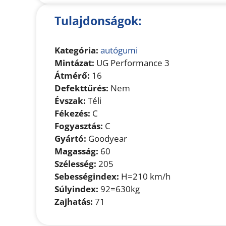
Tulajdonságok:
Kategória:
autógumi
Mintázat:
UG Performance 3
Átmérő:
16
Defekttűrés:
Nem
Évszak:
Téli
Fékezés:
C
Fogyasztás:
C
Gyártó:
Goodyear
Magasság:
60
Szélesség:
205
Sebességindex:
H=210 km/h
Súlyindex:
92=630kg
Zajhatás:
71