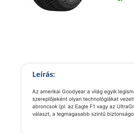
Leírás:
Az amerikai Goodyear a világ egyik legi
szereplőjeként olyan technológiákat veze
abroncsok (pl. az Eagle F1 vagy az UltraG
választ, a legmagasabb szintű biztonságot