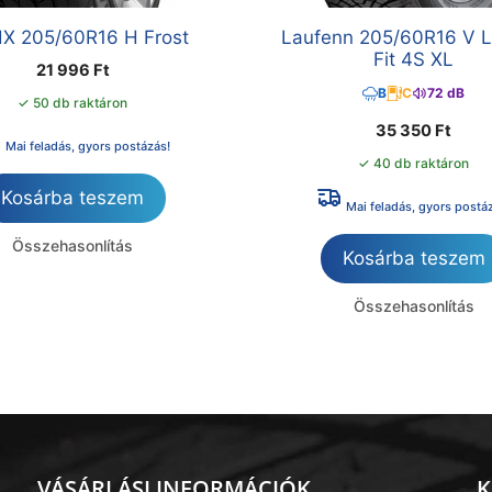
X 205/60R16 H Frost
Laufenn 205/60R16 V 
Fit 4S XL
21 996
Ft
B
C
72 dB
✓ 50 db raktáron
35 350
Ft
Mai feladás, gyors postázás!
✓ 40 db raktáron
Kosárba teszem
Mai feladás, gyors postá
Összehasonlítás
Kosárba teszem
Összehasonlítás
VÁSÁRLÁSI INFORMÁCIÓK
K