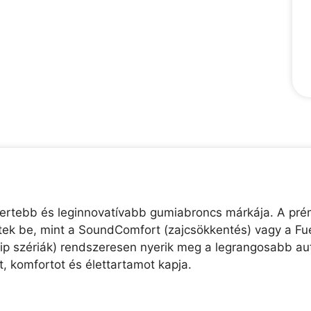
smertebb és leginnovatívabb gumiabroncs márkája. A 
ttek be, mint a SoundComfort (zajcsökkentés) vagy a Fu
rip szériák) rendszeresen nyerik meg a legrangosabb au
, komfortot és élettartamot kapja.