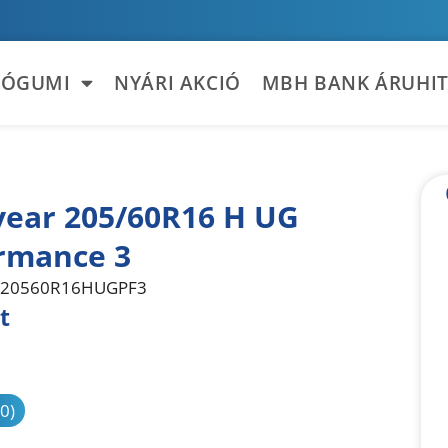
TÓGUMI
NYÁRI AKCIÓ
MBH BANK ÁRUHIT
ear 205/60R16 H UG
rmance 3
20560R16HUGPF3
t
sonlítás
(0)