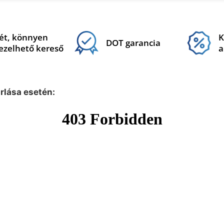
ét, könnyen
K
DOT garancia
ezelhető kereső
a
árlása esetén: