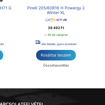
LH71 G
Pirelli 205/60R16 H Powergy 2
Winter XL
C
C
71 dB
39 492
Ft
✓ 50 db raktáron
zás!
Mai feladás, gyors postázás!
Kosárba teszem
Összehasonlítás
APCSOLATFELVÉTEL