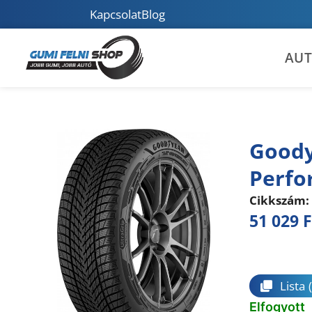
Kapcsolat
Blog
AU
Goody
Perfo
Cikkszám:
51 029
F
Összeha
Lista
Elfogyott