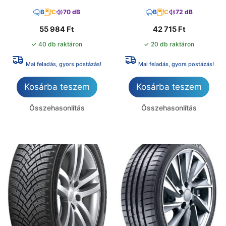
B
C
70 dB
B
C
72 dB
55 984
Ft
42 715
Ft
✓ 40 db raktáron
✓ 20 db raktáron
Mai feladás, gyors postázás!
Mai feladás, gyors postázás!
Kosárba teszem
Kosárba teszem
Összehasonlítás
Összehasonlítás