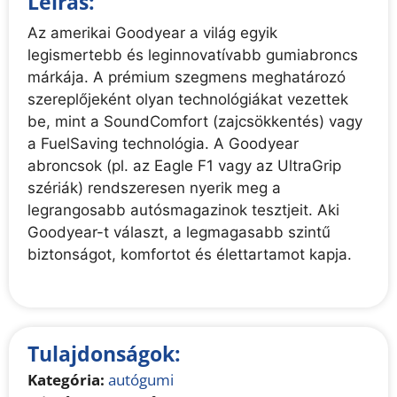
Leírás:
Az amerikai Goodyear a világ egyik
legismertebb és leginnovatívabb gumiabroncs
márkája. A prémium szegmens meghatározó
szereplőjeként olyan technológiákat vezettek
be, mint a SoundComfort (zajcsökkentés) vagy
a FuelSaving technológia. A Goodyear
abroncsok (pl. az Eagle F1 vagy az UltraGrip
szériák) rendszeresen nyerik meg a
legrangosabb autósmagazinok tesztjeit. Aki
Goodyear-t választ, a legmagasabb szintű
biztonságot, komfortot és élettartamot kapja.
Tulajdonságok:
Kategória:
autógumi