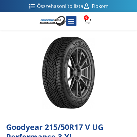
Összehasonlító lista
Fiókom
0
Goodyear 215/50R17 V UG
Performance 3 XL