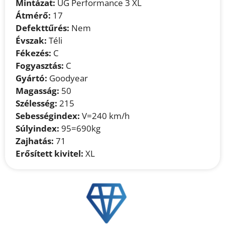
Mintázat:
UG Performance 3 XL
Átmérő:
17
Defekttűrés:
Nem
Évszak:
Téli
Fékezés:
C
Fogyasztás:
C
Gyártó:
Goodyear
Magasság:
50
Szélesség:
215
Sebességindex:
V=240 km/h
Súlyindex:
95=690kg
Zajhatás:
71
Erősített kivitel:
XL