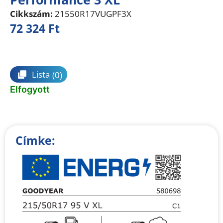
Cikkszám:
21550R17VUGPF3X
72 324
Ft
Összehasonlítás
Lista
(0)
Elfogyott
Címke: