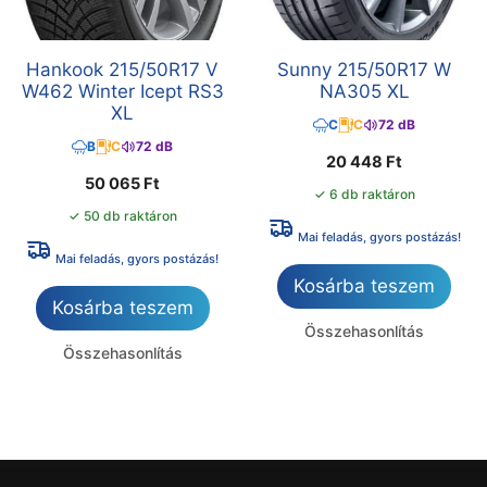
Hankook 215/50R17 V
Sunny 215/50R17 W
W462 Winter Icept RS3
NA305 XL
XL
C
C
72 dB
B
C
72 dB
20 448
Ft
50 065
Ft
✓ 6 db raktáron
✓ 50 db raktáron
Mai feladás, gyors postázás!
Mai feladás, gyors postázás!
Kosárba teszem
Kosárba teszem
Összehasonlítás
Összehasonlítás