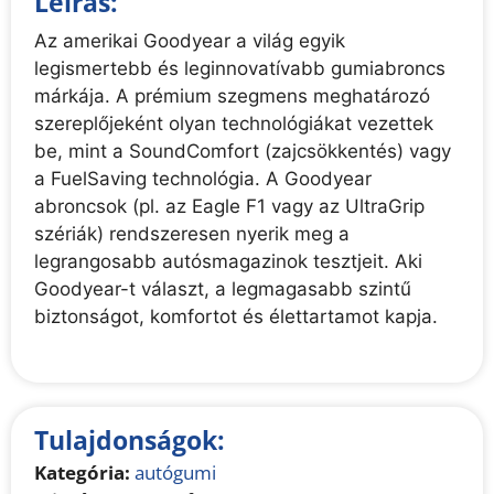
Leírás:
Az amerikai Goodyear a világ egyik
legismertebb és leginnovatívabb gumiabroncs
márkája. A prémium szegmens meghatározó
szereplőjeként olyan technológiákat vezettek
be, mint a SoundComfort (zajcsökkentés) vagy
a FuelSaving technológia. A Goodyear
abroncsok (pl. az Eagle F1 vagy az UltraGrip
szériák) rendszeresen nyerik meg a
legrangosabb autósmagazinok tesztjeit. Aki
Goodyear-t választ, a legmagasabb szintű
biztonságot, komfortot és élettartamot kapja.
Tulajdonságok:
Kategória:
autógumi