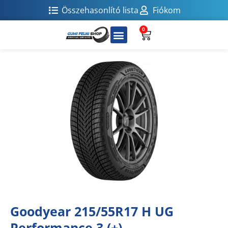
Összehasonlító lista
Fiókom
0
Goodyear 215/55R17 H UG
Performance 3 (+)