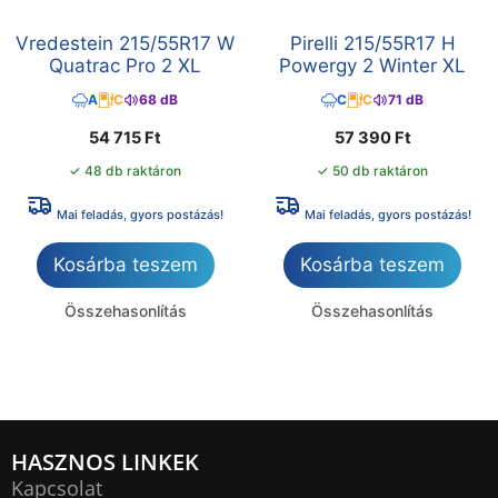
Vredestein 215/55R17 W
Pirelli 215/55R17 H
Quatrac Pro 2 XL
Powergy 2 Winter XL
A
C
68 dB
C
C
71 dB
54 715
Ft
57 390
Ft
✓ 48 db raktáron
✓ 50 db raktáron
Mai feladás, gyors postázás!
Mai feladás, gyors postázás!
Kosárba teszem
Kosárba teszem
Összehasonlítás
Összehasonlítás
HASZNOS LINKEK
Kapcsolat