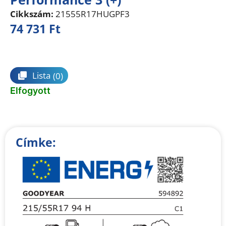
Cikkszám:
21555R17HUGPF3
74 731
Ft
Összehasonlítás
Lista
(0)
Elfogyott
Címke: