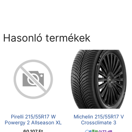
Hasonló termékek
Pirelli 215/55R17 W
Michelin 215/55R17 V
Powergy 2 Allseason XL
Crossclimate 3
60 107
Ft
B
B
72 dB