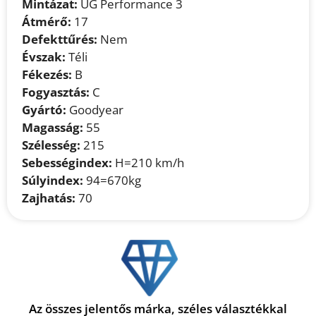
Mintázat:
UG Performance 3
Átmérő:
17
Defekttűrés:
Nem
Évszak:
Téli
Fékezés:
B
Fogyasztás:
C
Gyártó:
Goodyear
Magasság:
55
Szélesség:
215
Sebességindex:
H=210 km/h
Súlyindex:
94=670kg
Zajhatás:
70
Az összes jelentős márka, széles választékkal