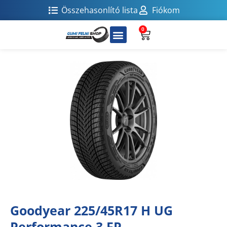
Összehasonlító lista
Fiókom
0
Goodyear 225/45R17 H UG
Performance 3 FP