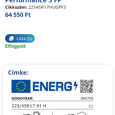
Cikkszám:
22545R17HUGPF3
64 550
Ft
Összehasonlítás
Lista
(0)
Elfogyott
Címke: