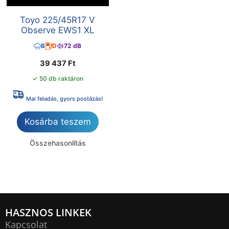
Toyo 225/45R17 V
Observe EWS1 XL
B
D
72 dB
39 437
Ft
✓ 50 db raktáron
Mai feladás, gyors postázás!
Kosárba teszem
Összehasonlítás
HASZNOS LINKEK
Kapcsolat