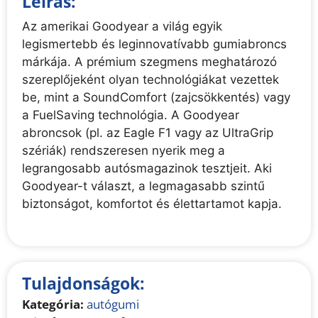
Leírás:
Az amerikai Goodyear a világ egyik
legismertebb és leginnovatívabb gumiabroncs
márkája. A prémium szegmens meghatározó
szereplőjeként olyan technológiákat vezettek
be, mint a SoundComfort (zajcsökkentés) vagy
a FuelSaving technológia. A Goodyear
abroncsok (pl. az Eagle F1 vagy az UltraGrip
szériák) rendszeresen nyerik meg a
legrangosabb autósmagazinok tesztjeit. Aki
Goodyear-t választ, a legmagasabb szintű
biztonságot, komfortot és élettartamot kapja.
Tulajdonságok:
Kategória:
autógumi