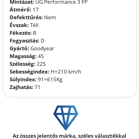
Mintázat:
UG Performance 3 FP
Átmérő:
17
Defekttűrés:
Nem
Évszak:
Téli
Fékezés:
B
Fogyasztás:
D
Gyártó:
Goodyear
Magasság:
45
Szélesség:
225
Sebességindex:
H=210 km/h
Súlyindex:
91=615Kg
Zajhatás:
71
Az összes jelentős márka, széles választékkal