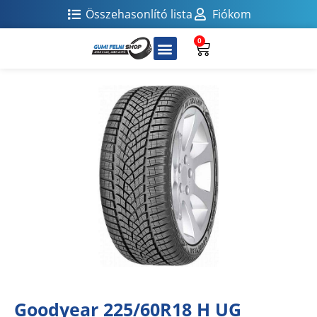
Összehasonlító lista
Fiókom
0
Goodyear 225/60R18 H UG