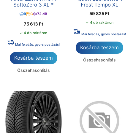
SottoZero 3 XL *
Frost Tempo XL
59 825
Ft
B
C
72 dB
✓ 4 db raktáron
75 613
Ft
✓ 4 db raktáron
Mai feladás, gyors postázás!
Mai feladás, gyors postázás!
Kosárba teszem
Kosárba teszem
Összehasonlítás
Összehasonlítás