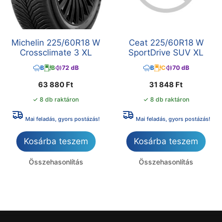
Michelin 225/60R18 W
Ceat 225/60R18 W
Crossclimate 3 XL
SportDrive SUV XL
B
B
72 dB
B
C
70 dB
63 880
Ft
31 848
Ft
✓ 8 db raktáron
✓ 8 db raktáron
Mai feladás, gyors postázás!
Mai feladás, gyors postázás!
Kosárba teszem
Kosárba teszem
Összehasonlítás
Összehasonlítás