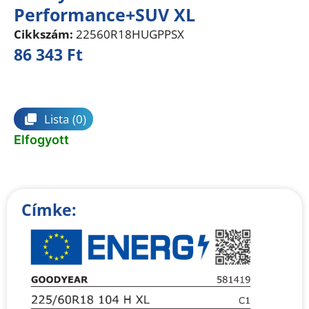
Performance+SUV XL
Cikkszám:
22560R18HUGPPSX
86 343
Ft
Összehasonlítás
Lista
(0)
Elfogyott
Címke: