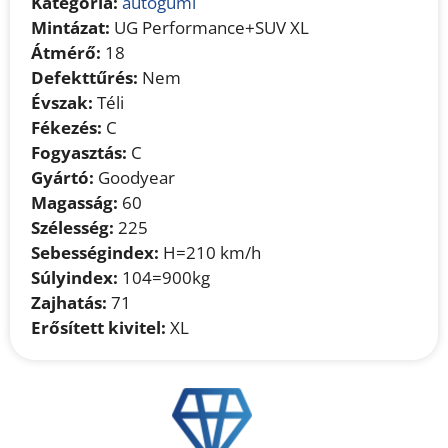
Kategória:
autógumi
Mintázat:
UG Performance+SUV XL
Átmérő:
18
Defekttűrés:
Nem
Évszak:
Téli
Fékezés:
C
Fogyasztás:
C
Gyártó:
Goodyear
Magasság:
60
Szélesség:
225
Sebességindex:
H=210 km/h
Súlyindex:
104=900kg
Zajhatás:
71
Erősített kivitel:
XL