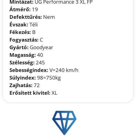
Mintázat:
UG Performance 3 XL FP
Átmérő:
19
Defekttűrés:
Nem
Évszak:
Téli
Fékezés:
B
Fogyasztás:
C
Gyártó:
Goodyear
Magasság:
40
Szélesség:
245
Sebességindex:
V=240 km/h
Súlyindex:
98=750kg
Zajhatás:
72
Erősített kivitel:
XL