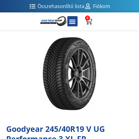
Összehasonlító lista
Fiókom
0
Goodyear 245/40R19 V UG
Performance 3 XL FP