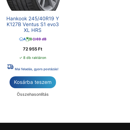
Hankook 245/40R19 Y
K127B Ventus S1 evo3
XL HRS
A
B
69 dB
72 955
Ft
✓ 8 db raktáron
Mai feladás, gyors postázás!
Kosárba teszem
Összehasonlítás