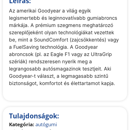
Leírás:
Az amerikai Goodyear a világ egyik
legismertebb és leginnovatívabb gumiabroncs
márkája. A prémium szegmens meghatározó
szereplőjeként olyan technológiákat vezettek
be, mint a SoundComfort (zajcsökkentés) vagy
a FuelSaving technológia. A Goodyear
abroncsok (pl. az Eagle F1 vagy az UltraGrip
szériák) rendszeresen nyerik meg a
legrangosabb autósmagazinok tesztjeit. Aki
Goodyear-t választ, a legmagasabb szintű
biztonságot, komfortot és élettartamot kapja.
Tulajdonságok:
Kategória:
autógumi