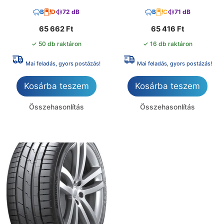
B
D
72 dB
B
C
71 dB
65 662
Ft
65 416
Ft
✓ 50 db raktáron
✓ 16 db raktáron
Mai feladás, gyors postázás!
Mai feladás, gyors postázás!
Kosárba teszem
Kosárba teszem
Összehasonlítás
Összehasonlítás