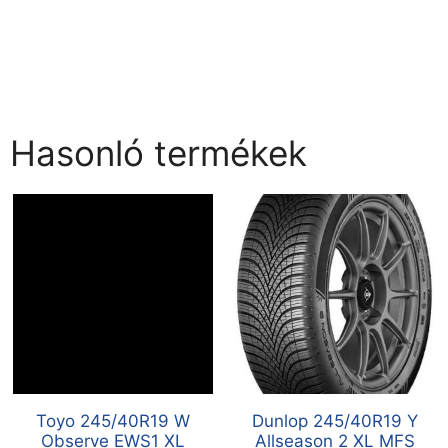
Hasonló termékek
Toyo 245/40R19 W
Dunlop 245/40R19 Y
Observe EWS1 XL
Allseason 2 XL MFS