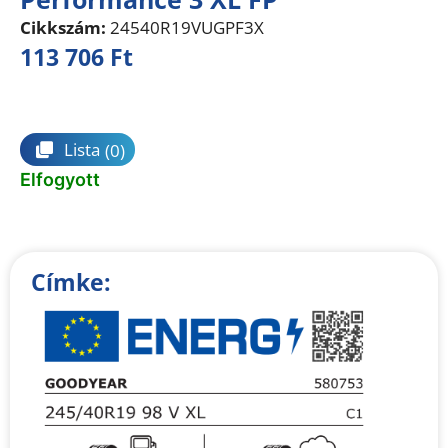
Cikkszám:
24540R19VUGPF3X
113 706
Ft
Összehasonlítás
Lista
(0)
Elfogyott
Címke: