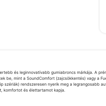
smertebb és leginnovatívabb gumiabroncs márkája. A 
ttek be, mint a SoundComfort (zajcsökkentés) vagy a Fu
rip szériák) rendszeresen nyerik meg a legrangosabb au
, komfortot és élettartamot kapja.