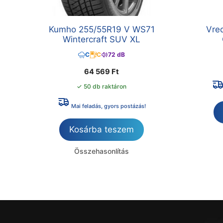
Kumho 255/55R19 V WS71
Vre
Wintercraft SUV XL
C
C
72 dB
64 569
Ft
✓ 50 db raktáron
Mai feladás, gyors postázás!
Kosárba teszem
Összehasonlítás