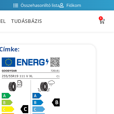
Összehasonlító lista
Fiókom
0
EL
TUDÁSBÁZIS
Címke: