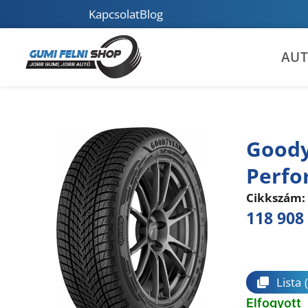
Kapcsolat
Blog
AU
Goody
Perfo
Cikkszám:
118 908
Összeha
Lista
Elfogyott