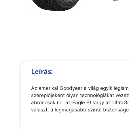
Leírás:
Az amerikai Goodyear a világ egyik legi
szereplőjeként olyan technológiákat veze
abroncsok (pl. az Eagle F1 vagy az UltraG
választ, a legmagasabb szintű biztonságot