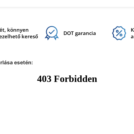
ét, könnyen
K
DOT garancia
ezelhető kereső
a
árlása esetén: