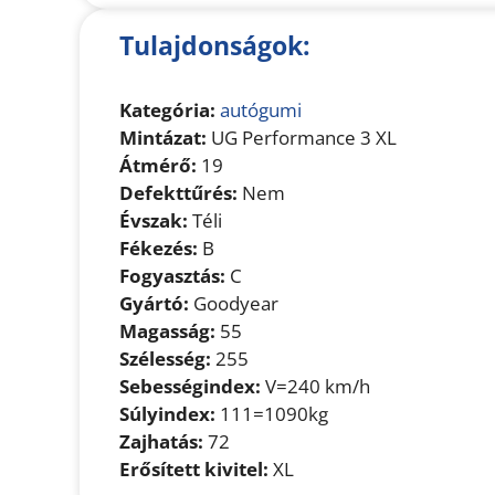
Tulajdonságok:
Kategória:
autógumi
Mintázat:
UG Performance 3 XL
Átmérő:
19
Defekttűrés:
Nem
Évszak:
Téli
Fékezés:
B
Fogyasztás:
C
Gyártó:
Goodyear
Magasság:
55
Szélesség:
255
Sebességindex:
V=240 km/h
Súlyindex:
111=1090kg
Zajhatás:
72
Erősített kivitel:
XL