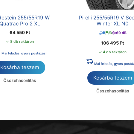
destein 255/55R19 W
Pirelli 255/55R19 V Sc
Quatrac Pro 2 XL
Winter XL N0
64 550
Ft
B
B
69 dB
✓ 8 db raktáron
106 495
Ft
✓ 4 db raktáron
Mai feladás, gyors postázás!
Mai feladás, gyors postá
Kosárba teszem
Kosárba teszem
Összehasonlítás
Összehasonlítás