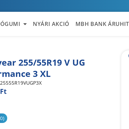
TÓGUMI
NYÁRI AKCIÓ
MBH BANK ÁRUHIT
ear 255/55R19 V UG
rmance 3 XL
25555R19VUGP3X
Ft
sonlítás
(0)