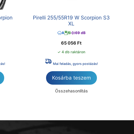
orpion
Pirelli 255/55R19 W Scorpion S3
XL
A
B
69 dB
65 056
Ft
✓ 4 db raktáron
zás!
Mai feladás, gyors postázás!
Kosárba teszem
Összehasonlítás