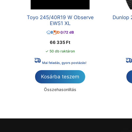
Toyo 245/40R19 W Observe
Dunlop 
EWS1 XL
B
D
72 dB
66 335
Ft
✓ 50 db raktáron
Mai feladás, gyors postázás!
Kosárba teszem
Összehasonlítás