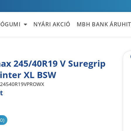
TÓGUMI
NYÁRI AKCIÓ
MBH BANK ÁRUHIT
ax 245/40R19 V Suregrip
inter XL BSW
24540R19VPROWX
t
sonlítás
(0)