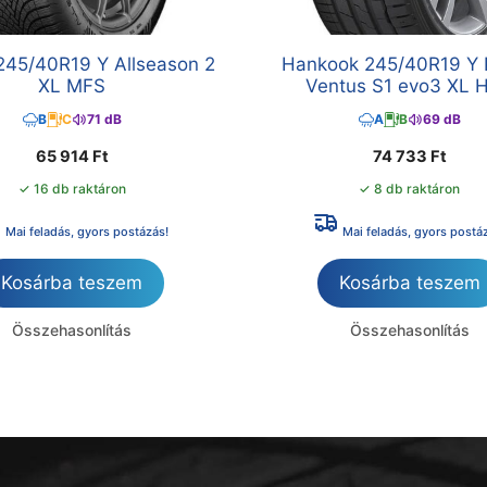
245/40R19 Y Allseason 2
Hankook 245/40R19 Y 
XL MFS
Ventus S1 evo3 XL 
B
C
71 dB
A
B
69 dB
65 914
Ft
74 733
Ft
✓ 16 db raktáron
✓ 8 db raktáron
Mai feladás, gyors postázás!
Mai feladás, gyors postá
Kosárba teszem
Kosárba teszem
Összehasonlítás
Összehasonlítás