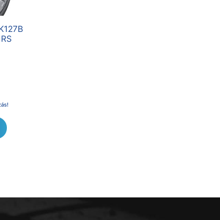
K127B
HRS
zás!