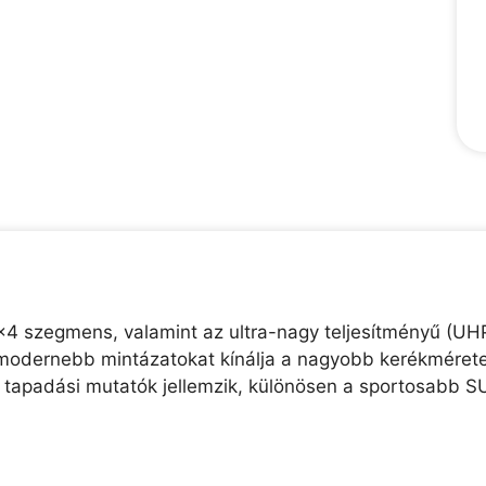
x4 szegmens, valamint az ultra-nagy teljesítményű (UH
modernebb mintázatokat kínálja a nagyobb kerékmérete
 tapadási mutatók jellemzik, különösen a sportosabb S