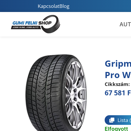
Kapcsolat
Blog
AU
Gripm
Pro W
Cikkszám:
67 581
F
Összeha
Lista
Elfogyott