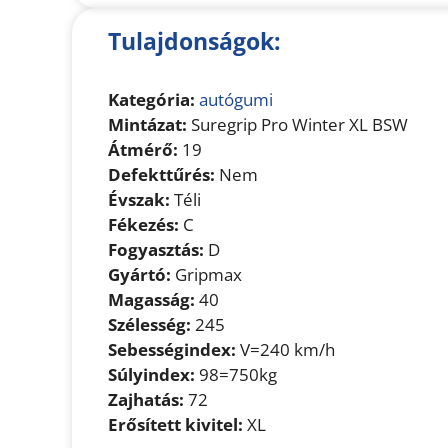
Tulajdonságok:
Kategória:
autógumi
Mintázat:
Suregrip Pro Winter XL BSW
Átmérő:
19
Defekttűrés:
Nem
Évszak:
Téli
Fékezés:
C
Fogyasztás:
D
Gyártó:
Gripmax
Magasság:
40
Szélesség:
245
Sebességindex:
V=240 km/h
Súlyindex:
98=750kg
Zajhatás:
72
Erősített kivitel:
XL