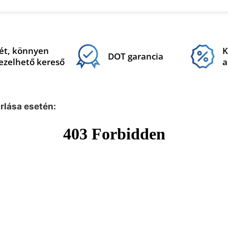
ét, könnyen
K
DOT garancia
ezelhető kereső
a
árlása esetén: