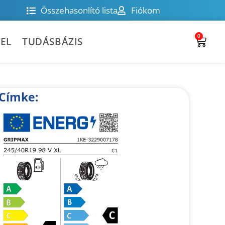
Összehasonlító lista
Fiókom
0
EL
TUDÁSBÁZIS
Címke: